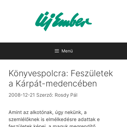
Kilépés
a
tartalomba
Menü
Könyvespolcra: Feszületek
a Kárpát-medencében
2008-12-21
Szerző:
Rosdy Pál
Amint az alkotónak, úgy nekünk, a
szemlélőknek is elmélkedésre adattak e
feszületek képei, a maguk megrendítő