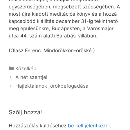
egyszerűségében, megsebzett szépségében. A
most újra kiadott meditációs könyv és a hozzá
kapcsolódó kiállítás december 31-ig tekinthető
meg épülésünkre, Budapesten, a Városmajor
utca 44. szám alatti Barabás-villában.
(Olasz Ferenc: Mindörökkön-örökké.)
Kategória
Közelkép
A hét szentjei
Hajléktalanok „örökbefogadása”
Szólj hozzá!
Hozzászólás küldéséhez
be kell jelentkezni
.