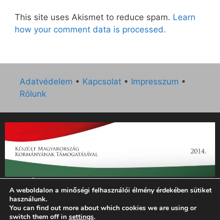
This site uses Akismet to reduce spam.
Learn
how your comment data is processed.
Adatvédelem
•
Kapcsolat
•
Impresszum
•
Rólunk
„Az Új Ember katolikus hetilap 2014. évi működésének
A weboldalon a minőségi felhasználói élmény érdekében sütiket
támogatását az EGYH-KCP-14-P-0121 sz. támogatási
használunk.
szerződés keretében 3 000 000 Ft összegben támogatta az
You can find out more about which cookies we are using or
Emberi Erőforrások Minisztériuma.”
switch them off in
settings
.