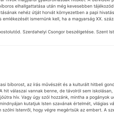
íboros elhallgattatása után még kevesebben tájékozód
vatásának nehéz útját horvát környezetben a papi hivatá
cs emlékezését ismernünk kell, ha a magyarság XX. száza
postolutód. Szerdahelyi Csongor beszélgetése. Szent Is
i bíborost, az írás művészét és a kulturált hitbeli gon
. A hit válaszai vannak benne, de távolról sem iskolása
jóútra hív. Vagy úgy szól hozzánk, mintha a pogányok 
indnyájan kutatjuk Isten szavának értelmét, világias vá
 szólni Istenről, hogy végre megértsük az embert. A sz