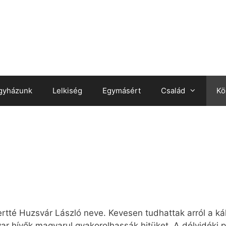
gyházunk
Lelkiség
Egymásért
Család
Kö
rtté Huzsvár László neve. Kevesen tudhattak arról a kál
yar hívők magyarul gyakorolhassák hitüket. A délvidéki p