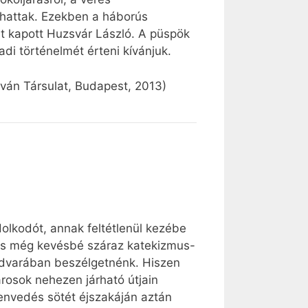
hattak. Ezekben a háborús
st kapott Huzsvár László. A püspök
di történelmét érteni kívánjuk.
tván Társulat, Budapest, 2013)
dolkodót, annak feltétlenül kezébe
n, s még kevésbé száraz katekizmus-
udvarában beszélgetnénk. Hiszen
rosok nehezen járható útjain
envedés sötét éjszakáján aztán