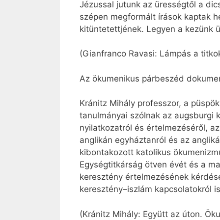
Jézussal jutunk az ürességtől a dic
szépen megformált írások kaptak he
kitüntetettjének. Legyen a kezünk 
(Gianfranco Ravasi: Lámpás a titkok
Az ökumenikus párbeszéd dokume
Kránitz Mihály professzor, a püspök
tanulmányai szólnak az augsburgi k
nyilatkozatról és értelmezéséről, a
anglikán egyháztanról és az anglikán
kibontakozott katolikus ökumenizmu
Egységtitkárság ötven évét és a m
keresztény értelmezésének kérdéseiv
keresztény–iszlám kapcsolatokról is
(Kránitz Mihály: Együtt az úton. Ök