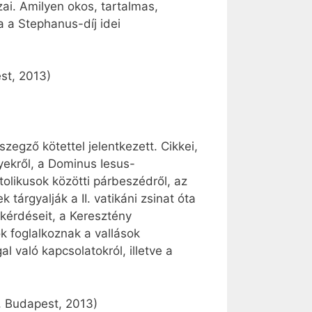
zai. Amilyen okos, tartalmas,
 a Stephanus-díj idei
est, 2013)
zegző kötettel jelentkezett. Cikkei,
yekről, a Dominus Iesus-
tolikusok közötti párbeszédről, az
tárgyalják a II. vatikáni zsinat óta
kérdéseit, a Keresztény
 foglalkoznak a vallások
 való kapcsolatokról, illetve a
t, Budapest, 2013)