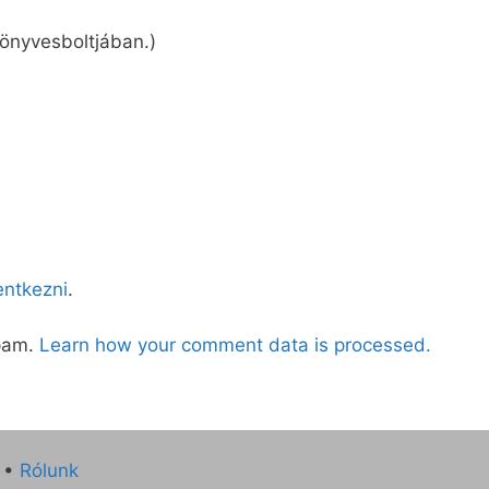
önyvesboltjában.)
lentkezni
.
spam.
Learn how your comment data is processed.
•
Rólunk