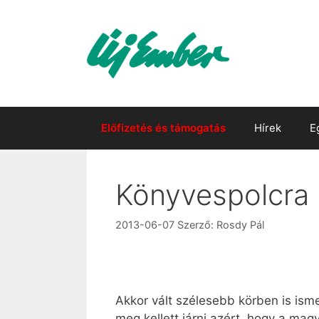
Kilépés
a
tartalomba
Előfizetés és támogatás
Hírek
E
Könyvespolcra
2013-06-07
Szerző:
Rosdy Pál
Akkor vált szélesebb körben is isme
meg kellett járni azért, hogy a mag