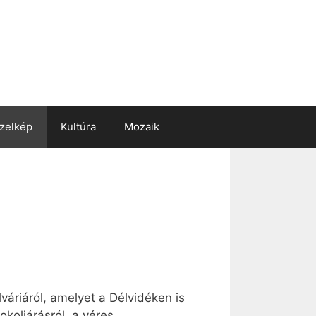
zelkép
Kultúra
Mozaik
váriáról, amelyet a Délvidéken is
okoljárásról, a véres