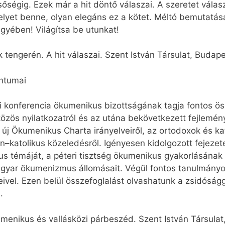
sőségig. Ezek már a hit döntő válaszai. A szeretet válas
lyet benne, olyan elegáns ez a kötet. Méltó bemutatása
ügyében! Világítsa be utunkat!
 tengerén. A hit válaszai. Szent István Társulat, Budap
ntumai
i konferencia ökumenikus bizottságának tagja fontos öss
özös nyilatkozatról és az utána bekövetkezett fejlemén
z új Ökumenikus Charta irányelveiről, az ortodoxok és ka
–katolikus közeledésről. Igényesen kidolgozott fejezetek 
s témáját, a péteri tisztség ökumenikus gyakorlásának 
agyar ökumenizmus állomásait. Végül fontos tanulmányok
el. Ezen belül összefoglalást olvashatunk a zsidósággal
.
umenikus és vallásközi párbeszéd. Szent István Társula