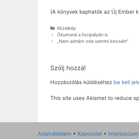
(A könyvek kaphatók az Új Ember k
Kategória
Közelkép
Ökumené a focipályán is
„Nem adnám oda semmi kincsért”
Szólj hozzá!
Hozzászólás küldéséhez
be kell je
This site uses Akismet to reduce 
Adatvédelem
•
Kapcsolat
•
Impresszum