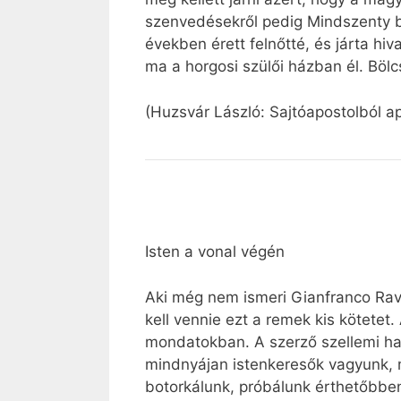
szenvedésekről pedig Mindszenty b
években érett felnőtté, és járta hi
ma a horgosi szülői házban él. Böl
(Huzsvár László: Sajtóapostolból a
Isten a vonal végén
Aki még nem ismeri Gianfranco Ravas
kell vennie ezt a remek kis kötetet
mondatokban. A szerző szellemi ha
mindnyájan istenkeresők vagyunk, m
botorkálunk, próbálunk érthetőbben