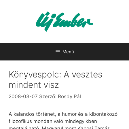
Kilépés
a
tartalomba
Menü
Könyvespolc: A vesztes
mindent visz
2008-03-07
Szerző:
Rosdy Pál
A kalandos történet, a humor és a kibontakozó
filozofikus mondanivaló mindegyikben
megtalálható. Magyarul most Kaposi Tamás