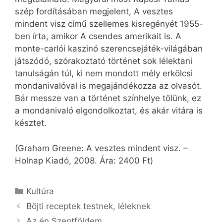
szép fordításában megjelent, A vesztes
mindent visz című szellemes kisregényét 1955-
ben írta, amikor A csendes amerikait is. A
monte-carlói kaszinó szerencsejáték-világában
játszódó, szórakoztató történet sok lélektani
tanulságán túl, ki nem mondott mély erkölcsi
mondanivalóval is megajándékozza az olvasót.
Bár messze van a történet színhelye tőlünk, ez
a mondanivaló elgondolkoztat, és akár vitára is
késztet.
(Graham Greene: A vesztes mindent visz. –
Holnap Kiadó, 2008. Ára: 2400 Ft)
Kategória
Kultúra
Böjti receptek testnek, léleknek
Az én Szentföldem