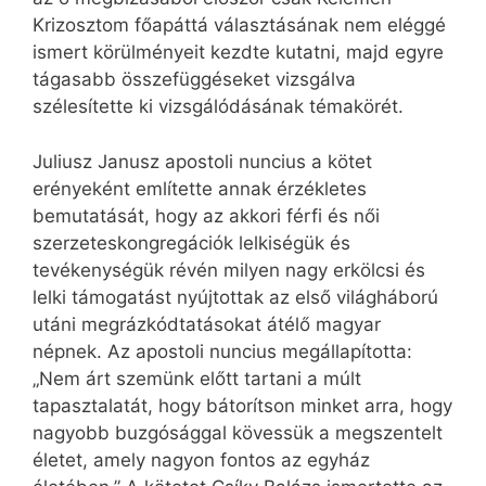
Krizosztom főapáttá választásának nem eléggé
ismert körülményeit kezdte kutatni, majd egyre
tágasabb összefüggéseket vizsgálva
szélesítette ki vizsgálódásának témakörét.
Juliusz Janusz apostoli nuncius a kötet
erényeként említette annak érzékletes
bemutatását, hogy az akkori férfi és női
szerzeteskongregációk lelkiségük és
tevékenységük révén milyen nagy erkölcsi és
lelki támogatást nyújtottak az első világháború
utáni megrázkódtatásokat átélő magyar
népnek. Az apostoli nuncius megállapította:
„Nem árt szemünk előtt tartani a múlt
tapasztalatát, hogy bátorítson minket arra, hogy
nagyobb buzgósággal kövessük a megszentelt
életet, amely nagyon fontos az egyház