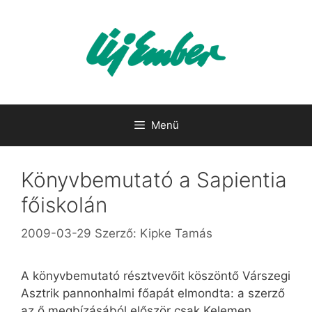
Kilépés
a
tartalomba
Menü
Könyvbemutató a Sapientia
főiskolán
2009-03-29
Szerző:
Kipke Tamás
A könyvbemutató résztvevőit köszöntő Várszegi
Asztrik pannonhalmi főapát elmondta: a szerző
az ő megbízásából először csak Kelemen