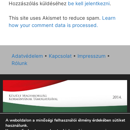
Hozzászólás küldéséhez
be kell jelentkezni
.
This site uses Akismet to reduce spam.
Learn
how your comment data is processed.
Adatvédelem
•
Kapcsolat
•
Impresszum
•
Rólunk
„Az Új Ember katolikus hetilap 2014. évi működésének
A weboldalon a minőségi felhasználói élmény érdekében sütiket
támogatását az EGYH-KCP-14-P-0121 sz. támogatási
használunk.
szerződés keretében 3 000 000 Ft összegben támogatta az