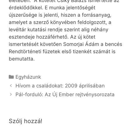
életében.” A kötetet Csíky Balázs ismertette az
érdeklődőkkel. E munka jelentőségét
újszerűsége is jelenti, hiszen a forrásanyag,
amelyet a szerző könyvében feldolgozott, a
levéltár kutatási rendje szerint alig néhány
esztendeje hozzáférhető. Az új kötet
ismertetését követően Somorjai Ádám a bencés
Rendtörténeti füzetek első tizenkét számát is
bemutatta.
Kategória
Egyházunk
Hívom a családokat: 2009 áprilisában
Pál-forduló: Az Új Ember rejtvénysorozata
Szólj hozzá!