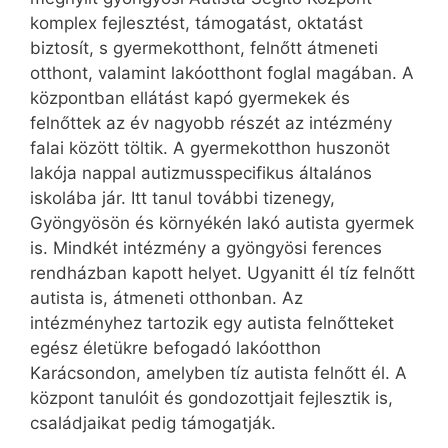
komplex fejlesztést, támogatást, oktatást
biztosít, s gyermekotthont, felnőtt átmeneti
otthont, valamint lakóotthont foglal magában. A
központban ellátást kapó gyermekek és
felnőttek az év nagyobb részét az intézmény
falai között töltik. A gyermekotthon huszonöt
lakója nappal autizmusspecifikus általános
iskolába jár. Itt tanul további tizenegy,
Gyöngyösön és környékén lakó autista gyermek
is. Mindkét intézmény a gyöngyösi ferences
rendházban kapott helyet. Ugyanitt él tíz felnőtt
autista is, átmeneti otthonban. Az
intézményhez tartozik egy autista felnőtteket
egész életükre befogadó lakóotthon
Karácsondon, amelyben tíz autista felnőtt él. A
központ tanulóit és gondozottjait fejlesztik is,
családjaikat pedig támogatják.