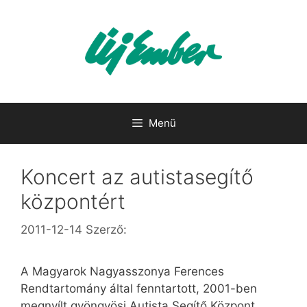
Kilépés
a
tartalomba
Menü
Koncert az autistasegítő
központért
2011-12-14
Szerző:
A Magyarok Nagyasszonya Ferences
Rendtartomány által fenntartott, 2001-ben
megnyílt gyöngyösi Autista Segítő Központ