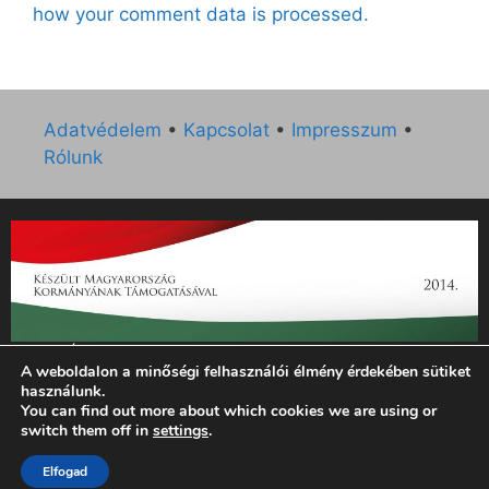
how your comment data is processed.
Adatvédelem
•
Kapcsolat
•
Impresszum
•
Rólunk
„Az Új Ember katolikus hetilap 2014. évi működésének
A weboldalon a minőségi felhasználói élmény érdekében sütiket
támogatását az EGYH-KCP-14-P-0121 sz. támogatási
használunk.
szerződés keretében 3 000 000 Ft összegben támogatta az
You can find out more about which cookies we are using or
Emberi Erőforrások Minisztériuma.”
switch them off in
settings
.
Elfogad
© 2026 Magyar Kurír - Új Ember
• Készült
GeneratePress