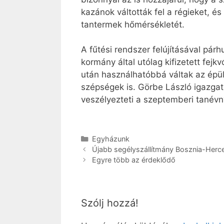
kazánok váltották fel a régieket, 
tantermek hőmérsékletét.
A fűtési rendszer felújításával pár
kormány által utólag kifizetett fejk
után használhatóbbá váltak az épület
szépségek is. Görbe László igazga
veszélyezteti a szeptemberi tanévny
Kategória
Egyházunk
Újabb segélyszállítmány Bosznia-Herc
Egyre több az érdeklődő
Szólj hozzá!