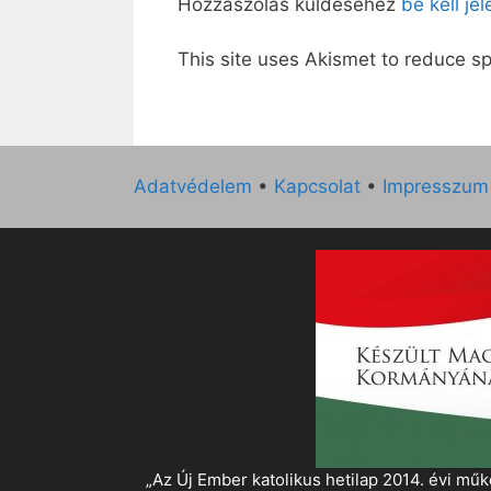
Hozzászólás küldéséhez
be kell je
This site uses Akismet to reduce 
Adatvédelem
•
Kapcsolat
•
Impresszum
„Az Új Ember katolikus hetilap 2014. évi 