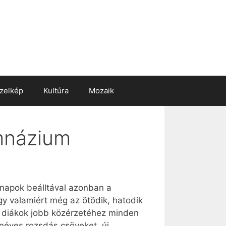
zelkép
Kultúra
Mozaik
imnázium
 napok beálltával azonban a
gy valamiért még az ötödik, hatodik
 A diákok jobb közérzetéhez minden
vanéves rozsdás csöveket, új