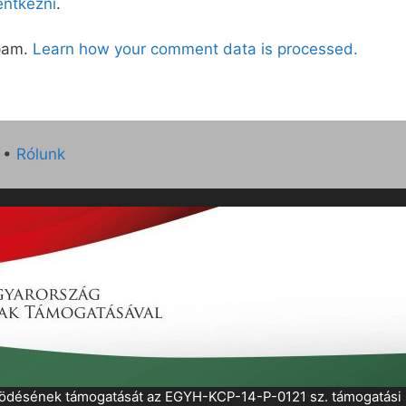
lentkezni
.
spam.
Learn how your comment data is processed.
•
Rólunk
működésének támogatását az EGYH-KCP-14-P-0121 sz. támogatás