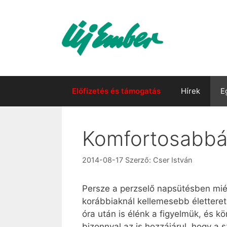
Kilépés
a
tartalomba
Előfizetés és támogatás
Hírek
E
Komfortosabbá 
2014-08-17
Szerző:
Cser István
Persze a perzselő napsütésben miér
korábbiaknál kellemesebb életteret
óra után is élénk a figyelmük, és 
bizonnyal az is hozzájárul, hogy a 