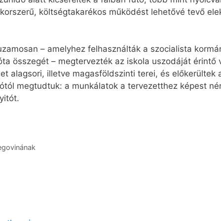
és korszerű, költségtakarékos működést lehetővé tevő e
huzamosan – amelyhez felhasználták a szocialista kormán
vóta összegét – megtervezték az iskola uszodáját érintő v
 alagsori, illetve magasföldszinti terei, és előkerültek 
tótól megtudtuk: a munkálatok a tervezetthez képest n
itót.
egovinának