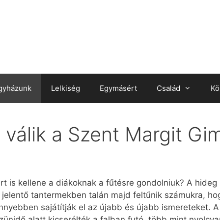
gyházunk
Lelkiség
Egymásért
Család
Kö
válik a Szent Margit G
t is kellene a diákoknak a fűtésre gondolniuk? A hideg
 jelentő tantermekben talán majd feltűnik számukra, ho
könnyebben sajátítják el az újabb és újabb ismereteket.
szünidő alatt kicserélték a falban futó, több mint nyolc