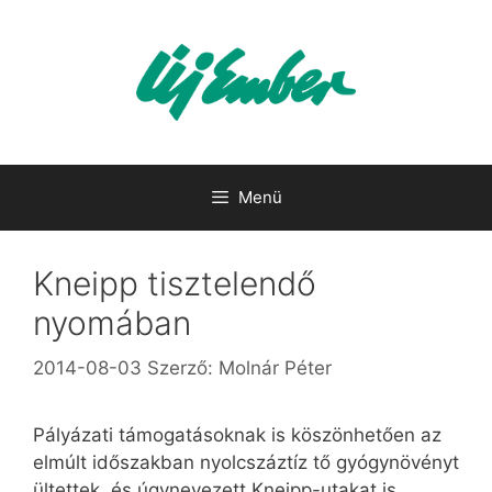
Kilépés
a
tartalomba
Menü
Kneipp tisztelendő
nyomában
2014-08-03
Szerző:
Molnár Péter
Pályázati támogatásoknak is köszönhetően az
elmúlt időszakban nyolcszáztíz tő gyógynövényt
ültettek, és úgynevezett Kneipp-utakat is