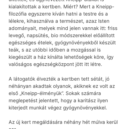
kialakítottak a kertben. Miért? Mert a Kneipp-
filozófia egyszerre kíván hatni a testre és a
lélekre, kihasználva a természet, azaz Isten
adományait, melyek mind jelen vannak itt: friss
levegő, napsütés, bio módszerekkel előállított
egészséges ételek, gyógynövényekből készült
teák, s az utóbbi időben a mozgással is
kiegészült a ház kínálta lehetőségek köre, így
valóságos egészségközpont jött itt létre.
A látogatók élvezték a kertben tett sétát, jó
néhányan akadtak olyanok, akiknek ez volt az
első „Kneipp-élményük”. Sokak számára
meglepetést jelentett, hogy a karitász ilyen
kiterjedt munkát végez gyógynövényekkel.
Az új kert megáldására néhány hét múlva kerül