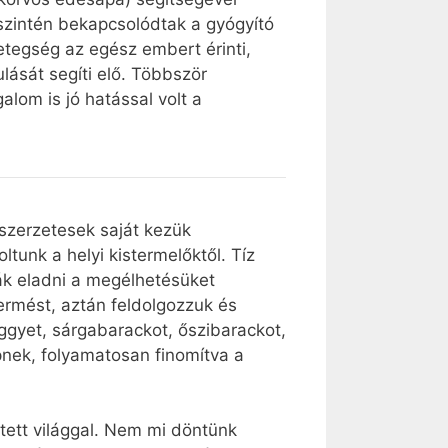
szintén bekapcsolódtak a gyógyító
tegség az egész embert érinti,
lását segíti elő. Többször
lom is jó hatással volt a
 szerzetesek saját kezük
unk a helyi kistermelőktől. Tíz
ják eladni a megélhetésüket
termést, aztán feldolgozzuk és
eggyet, sárgabarackot, őszibarackot,
rpnek, folyamatosan finomítva a
tett világgal. Nem mi döntünk