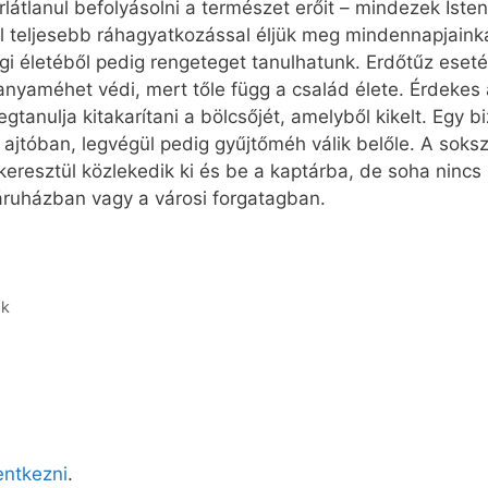
korlátlanul befolyásolni a természet erőit – mindezek Is
nél teljesebb ráhagyatkozással éljük meg mindennapjain
 életéből pedig rengeteget tanulhatunk. Erdőtűz eset
 anyaméhet védi, mert tőle függ a család élete. Érdek
tanulja kitakarítani a bölcsőjét, amelyből kikelt. Egy bi
 ajtóban, legvégül pedig gyűjtőméh válik belőle. A soks
resztül közlekedik ki és be a kaptárba, de soha nincs
ruházban vagy a városi forgatagban.
ak
lentkezni
.