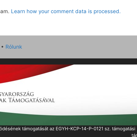
spam.
Learn how your comment data is processed.
•
Rólunk
működésének támogatását az EGYH-KCP-14-P-0121 sz. támogatás
tá