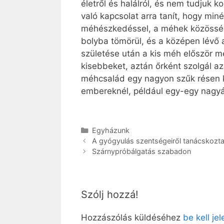
életről és halálról, és nem tudjuk 
való kapcsolat arra tanít, hogy mi
méhészkedéssel, a méhek közösségi
bolyba tömörül, és a középen lévő
születése után a kis méh először meg
kisebbeket, aztán őrként szolgál az
méhcsalád egy nagyon szűk résen ke
embereknél, például egy-egy nagyá
Kategória
Egyházunk
A gyógyulás szentségeiről tanácskozt
Szárnypróbálgatás szabadon
Szólj hozzá!
Hozzászólás küldéséhez
be kell je