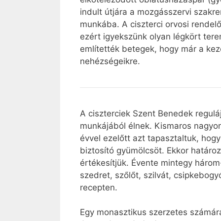
indult útjára a mozgásszervi szakr
munkába. A ciszterci orvosi rende
ezért igyekszünk olyan légkört ter
említették betegek, hogy már a keze
nehézségeikre.
A ciszterciek Szent Benedek reguláj
munkájából élnek. Kismaros nagyon 
évvel ezelőtt azt tapasztaltuk, ho
biztosító gyümölcsöt. Ekkor határoz
értékesítjük. Évente mintegy három-
szedret, szőlőt, szilvát, csipkebog
recepten.
Egy monasztikus szerzetes számára 