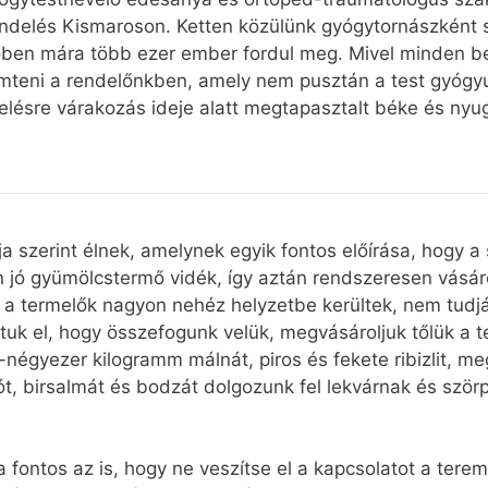
endelés Kismaroson. Ketten közülünk gyógytornászként 
lőben mára több ezer ember fordul meg. Mivel minden be
emteni a rendelőnkben, amely nem pusztán a test gyógyu
lésre várakozás ideje alatt megtapasztalt béke és nyuga
a szerint élnek, amelynek egyik fontos előírása, hogy a
jó gyümölcstermő vidék, így aztán rendszeresen vásárolt
gy a termelők nagyon nehéz helyzetbe kerültek, nem tud
tuk el, hogy összefogunk velük, megvásároljuk tőlük a 
négyezer kilogramm málnát, piros és fekete ribizlit, m
yót, birsalmát és bodzát dolgozunk fel lekvárnak és szö
fontos az is, hogy ne veszítse el a kapcsolatot a terem