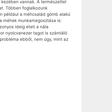
ten kezében vannak. A természettel
kat. Többen foglalkozunk
én például a méhcsalád gömb alakú
es a méhek munkamegosztása is:
zonyos ideig eteti a nála
zor nyolcvanezer tagot is számláló
 probléma ebből, nem úgy, mint az