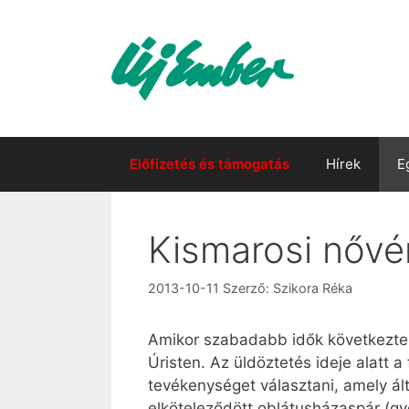
Kilépés
a
tartalomba
Előfizetés és támogatás
Hírek
E
Kismarosi nővé
2013-10-11
Szerző:
Szikora Réka
Amikor szabadabb idők következtek
Úristen. Az üldöztetés ideje alatt 
tevékenységet választani, amely ált
elköteleződött oblátusházaspár (g