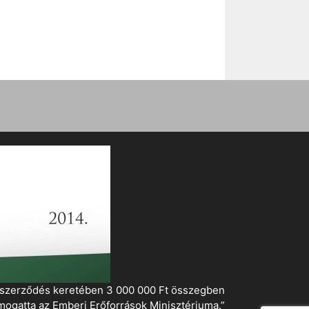
i szerződés keretében 3 000 000 Ft összegben
mogatta az Emberi Erőforrások Minisztériuma.”