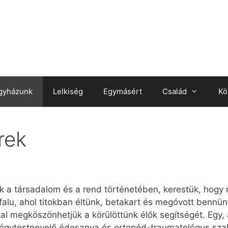
gyházunk
Lelkiség
Egymásért
Család
Kö
rek
 a társadalom és a rend történetében, kerestük, hogy 
a falu, ahol titokban éltünk, betakart és megóvott bennün
al megköszönhetjük a körülöttünk élők segítségét. Egy,
yógytestnevelő édesanya és ortopéd-traumatológus sza