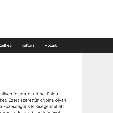
zelkép
Kultúra
Mozaik
milyen feladatot ad nekünk az
ket. Ezért szerettünk volna olyan
 a közösségünk lelkisége mellett
korvos édesapa) segítségével