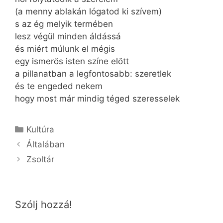
(a menny ablakán lógatod ki szívem)
s az ég melyik termében
lesz végül minden áldássá
és miért múlunk el mégis
egy ismerős isten színe előtt
a pillanatban a legfontosabb: szeretlek
és te engeded nekem
hogy most már mindig téged szeresselek
Kategória
Kultúra
Általában
Zsoltár
Szólj hozzá!