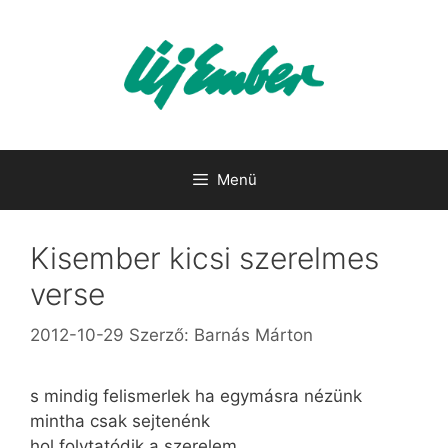
Kilépés
a
tartalomba
Menü
Kisember kicsi szerelmes
verse
2012-10-29
Szerző:
Barnás Márton
s mindig felismerlek ha egymásra nézünk
mintha csak sejtenénk
hol folytatódik a szerelem