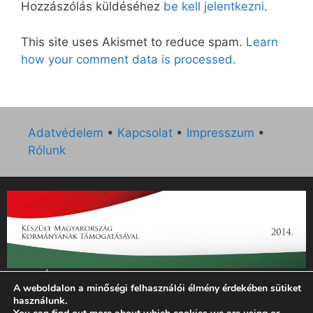
Hozzászólás küldéséhez
be kell jelentkezni
.
This site uses Akismet to reduce spam.
Learn
how your comment data is processed.
Adatvédelem
•
Kapcsolat
•
Impresszum
•
Rólunk
„Az Új Ember katolikus hetilap 2014. évi működésének
A weboldalon a minőségi felhasználói élmény érdekében sütiket
támogatását az EGYH-KCP-14-P-0121 sz. támogatási
használunk.
szerződés keretében 3 000 000 Ft összegben támogatta az