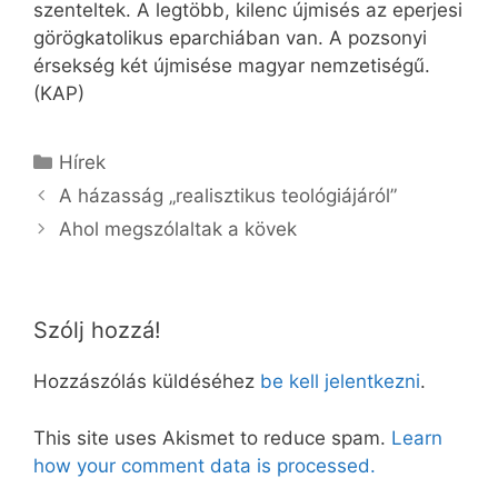
szenteltek. A legtöbb, kilenc újmisés az eperjesi
görögkatolikus eparchiában van. A pozsonyi
érsekség két újmisése magyar nemzetiségű.
(KAP)
Kategória
Hírek
A házasság „realisztikus teológiájáról”
Ahol megszólaltak a kövek
Szólj hozzá!
Hozzászólás küldéséhez
be kell jelentkezni
.
This site uses Akismet to reduce spam.
Learn
how your comment data is processed.