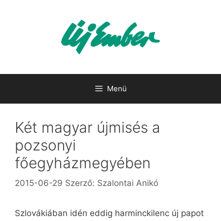
Kilépés
a
tartalomba
Menü
Két magyar újmisés a
pozsonyi
főegyházmegyében
2015-06-29
Szerző:
Szalontai Anikó
Szlovákiában idén eddig harminckilenc új papot