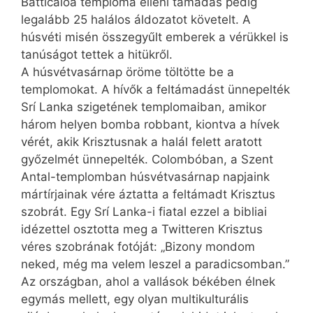
Batticaloa temploma elleni támadás pedig
legalább 25 halálos áldozatot követelt. A
húsvéti misén összegyűlt emberek a vérükkel is
tanúságot tettek a hitükről.
A húsvétvasárnap öröme töltötte be a
templomokat. A hívők a feltámadást ünnepelték
Srí Lanka szigetének templomaiban, amikor
három helyen bomba robbant, kiontva a hívek
vérét, akik Krisztusnak a halál felett aratott
győzelmét ünnepelték. Colombóban, a Szent
Antal-templomban húsvétvasárnap napjaink
mártírjainak vére áztatta a feltámadt Krisztus
szobrát. Egy Srí Lanka-i fiatal ezzel a bibliai
idézettel osztotta meg a Twitteren Krisztus
véres szobrának fotóját: „Bizony mondom
neked, még ma velem leszel a paradicsomban.”
Az országban, ahol a vallások békében élnek
egymás mellett, egy olyan multikulturális