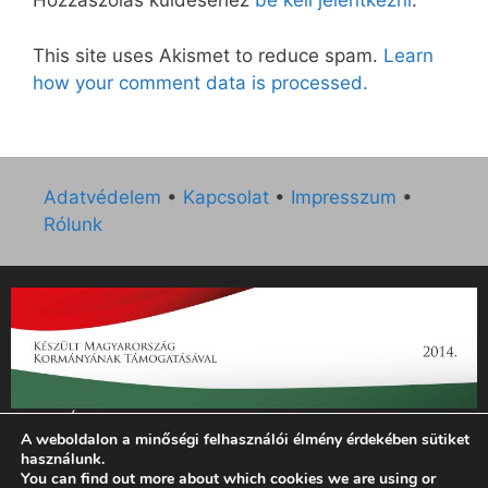
Hozzászólás küldéséhez
be kell jelentkezni
.
This site uses Akismet to reduce spam.
Learn
how your comment data is processed.
Adatvédelem
•
Kapcsolat
•
Impresszum
•
Rólunk
„Az Új Ember katolikus hetilap 2014. évi működésének
A weboldalon a minőségi felhasználói élmény érdekében sütiket
támogatását az EGYH-KCP-14-P-0121 sz. támogatási
használunk.
szerződés keretében 3 000 000 Ft összegben támogatta az
You can find out more about which cookies we are using or