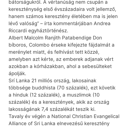
bátorságukról. A vértanúság nem csupán a
kereszténység első évszázadaira volt jellemző,
hanem számos keresztény életében ma is jelen
lévő valóság” – írta kommentárjában Andrea
Riccardi egyháztörténész.
Albert Malcolm Ranjith Pata­bendige Don
bíboros, Colombo érseke kifejezte fájdalmát a
merénylet miatt, és felhívást tett közzé,
amelyben azt kérte, az emberek adjanak vért
azokban a kórházakban, ahol a sebesülteket
ápolják.
Srí Lanka 21 milliós ország, lakosainak
többsége buddhista (70 százalék), ezt követik
a hinduk (12 százalék), a muszlimok (10
százalék) és a keresztények, akik az ország
lakosságának 7,4 százalékát teszik ki.
Tavaly év végén a National Christian Evangelical
Alliance of Sri Lanka elnevezésű keresztény