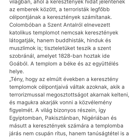
világban, ahol a keresztények hidat jelentenek
az emberek között, a terroristák legfőbb
célpontjának a keresztények számítanak.
Colombóban a Szent Antalról elnevezett
katolikus templomot nemcsak keresztények
látogatják, hanem buddhisták, hinduk és
muszlimok is; tiszteletüket teszik a szent
szobránál, amelyet 1828-ban hoztak ide
Goából. A templom a béke és az együttélés
helye.
„Tény, hogy az elmúlt években a keresztény
templomok célpontjaivá váltak azoknak, akik a
terrorizmussal megosztottságot akarnak kelteni,
és magukra akarják vonni a közvélemény
figyelmét. A világ bizonyos részein, így
Egyiptomban, Pakisztánban, Nigériában és
másutt a keresztények számára a templomba
járás nem csupán rítus, hanem tanúságtétel is a