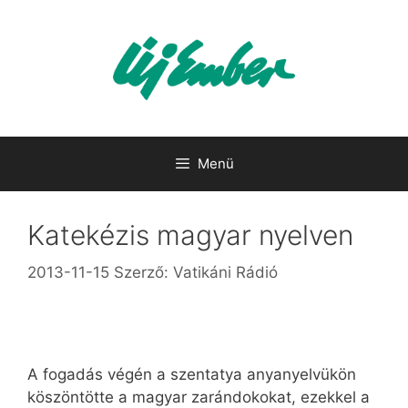
Kilépés
a
tartalomba
Menü
Katekézis magyar nyelven
2013-11-15
Szerző:
Vatikáni Rádió
A fogadás végén a szentatya anyanyelvükön
köszöntötte a magyar zarándokokat, ezekkel a