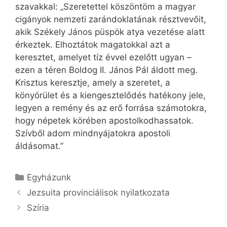
szavakkal: „Szeretettel köszöntöm a magyar
cigányok nemzeti zarándoklatának résztvevőit,
akik Székely János püspök atya vezetése alatt
érkeztek. Elhoztátok magatokkal azt a
keresztet, amelyet tíz évvel ezelőtt ugyan –
ezen a téren Boldog II. János Pál áldott meg.
Krisztus keresztje, amely a szeretet, a
könyörület és a kiengesztelődés hatékony jele,
legyen a remény és az erő forrása számotokra,
hogy népetek körében apostolkodhassatok.
Szívből adom mindnyájatokra apostoli
áldásomat.”
Kategória
Egyházunk
Jezsuita provinciálisok nyilatkozata
Szíria