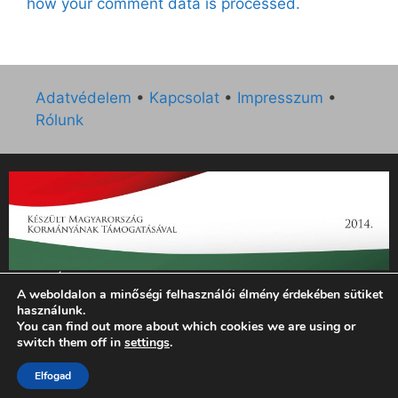
how your comment data is processed.
Adatvédelem
•
Kapcsolat
•
Impresszum
•
Rólunk
„Az Új Ember katolikus hetilap 2014. évi működésének
A weboldalon a minőségi felhasználói élmény érdekében sütiket
támogatását az EGYH-KCP-14-P-0121 sz. támogatási
használunk.
szerződés keretében 3 000 000 Ft összegben támogatta az
You can find out more about which cookies we are using or
Emberi Erőforrások Minisztériuma.”
switch them off in
settings
.
Elfogad
© 2026 Magyar Kurír - Új Ember
• Készült
GeneratePress