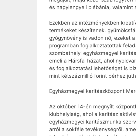
és nagylengyeli plébánia, valamint 
Ezekben az intézményekben kreatív
termékeket készítenek, gyümölcsfák
gyógynövény is vadon nő, ezeket a 
programban foglalkoztatottak felada
szombathelyi egyházmegyei karitás
emeli a Hársfa-házat, ahol nyolcv
és foglalkoztatási lehetőséget is b
mint kétszázmillió forint bérhez 
Egyházmegyei karitászközpont Mar
Az október 14-én megnyílt központb
klubhelyiség, ahol a karitász aktiv
egyházmegyei karitászmunka szervez
arról a sokféle tevékenységről, ame