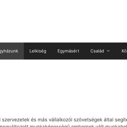
gyházunk
Lelkiség
Egymásért
Család
Kö
 szervezetek és más vállalkozói szövetségek által segí
 megváltozott munkaképességű embernek vált munkahely