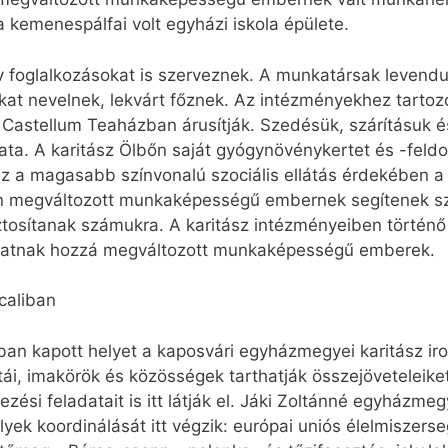
a kemenespálfai volt egyházi iskola épülete.
 foglalkozásokat is szerveznek. A munkatársak levend
at nevelnek, lekvárt főznek. Az intézményekhez tartoz
Castellum Teaházban árusítják. Szedésük, szárításuk é
ta. A karitász Ölbőn saját gyógynövénykertet és -feldol
z a magasabb színvonalú szociális ellátás érdekében 
an megváltozott munkaképességű embernek segítenek s
iztosítanak számukra. A karitász intézményeiben történő
juthatnak hozzá megváltozott munkaképességű emberek.
caliban
an kapott helyet a kaposvári egyházmegyei karitász irod
istái, imakörök és közösségek tarthatják összejöveteleik
ési feladatait is itt látják el. Jáki Zoltánné egyházme
lyek koordinálását itt végzik: európai uniós élelmiszer