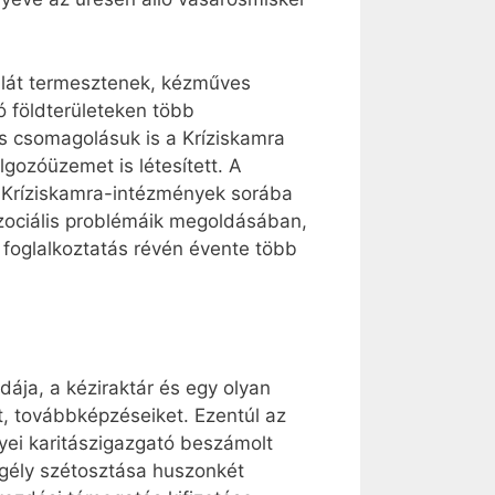
ulát termesztenek, kézműves
ó földterületeken több
s csomagolásuk is a Kríziskamra
gozóüzemet is létesített. A
a Kríziskamra-intézmények sorába
zociális problémáik megoldásában,
 foglalkoztatás révén évente több
ája, a kéziraktár és egy olyan
et, továbbképzéseiket. Ezentúl az
gyei karitászigazgató beszámolt
segély szétosztása huszonkét