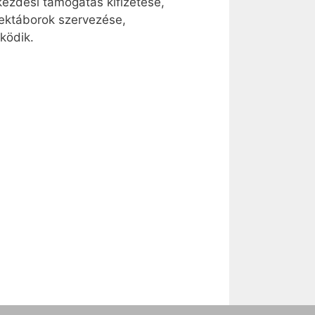
kezdési támogatás kifizetése,
ektáborok szervezése,
ködik.