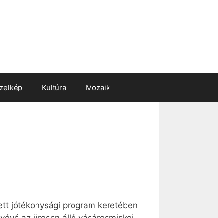
zelkép
Kultúra
Mozaik
tett jótékonysági program keretében
évé az üresen álló vásárosmiskei