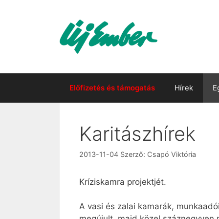
Kilépés
a
tartalomba
Előfizetés és támogatás
Hírek
E
Karitászhírek
2013-11-04
Szerző:
Csapó Viktória
Kríziskamra projektjét.
A vasi és zalai kamarák, munkaadói
megújult, majd közel száznegyven