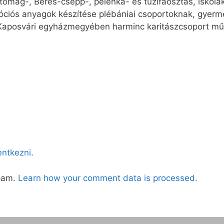
etőmag-, Béres-csepp-, pelenka- és tűzifaosztás, iskola
ciós anyagok készítése plébániai csoportoknak, gyerm
Kaposvári egyházmegyében harminc karitászcsoport mű
lentkezni
.
spam.
Learn how your comment data is processed.