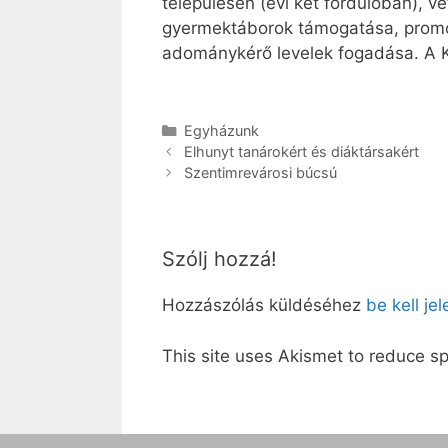
településen (évi két fordulóban), v
gyermektáborok támogatása, promó
adománykérő levelek fogadása. A 
Kategória
Egyházunk
Elhunyt tanárokért és diáktársakért
Szentimrevárosi búcsú
Szólj hozzá!
Hozzászólás küldéséhez
be kell je
This site uses Akismet to reduce 