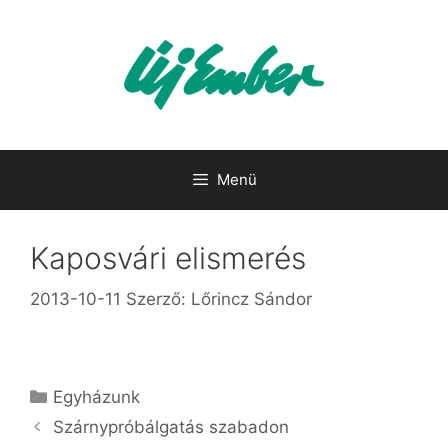
Kilépés
a
tartalomba
Menü
Kaposvári elismerés
2013-10-11
Szerző:
Lőrincz Sándor
Kategória
Egyházunk
Szárnypróbálgatás szabadon