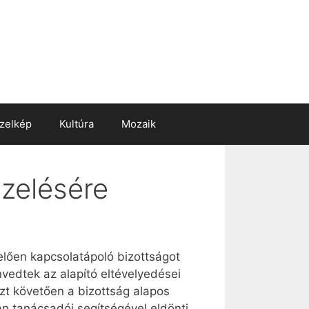
zelkép
Kultúra
Mozaik
ezelésére
elően kapcsolatápoló bizottságot
nvedtek az alapító eltévelyedései
zt követően a bizottság alapos
án tanácsadói segítségével eldönti,