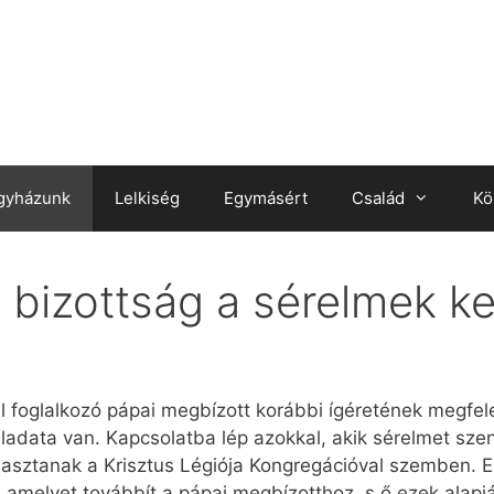
gyházunk
Lelkiség
Egymásért
Család
Kö
 bizottság a sérelmek k
l foglalkozó pápai megbízott korábbi ígéretének megfel
 feladata van. Kapcsolatba lép azokkal, akik sérelmet sze
asztanak a Krisztus Légiója Kongregációval szemben. E
, amelyet továbbít a pápai megbízotthoz, s ő ezek alapj