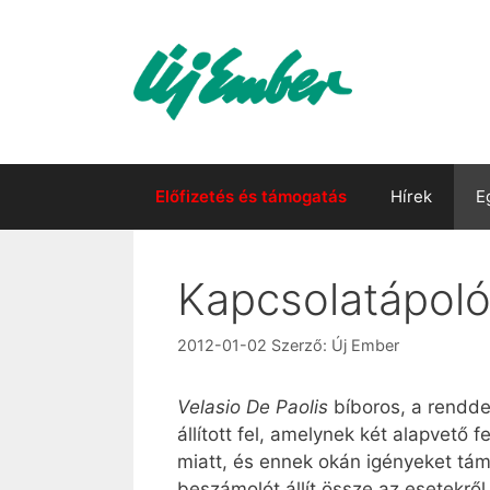
Kilépés
a
tartalomba
Előfizetés és támogatás
Hírek
E
Kapcsolatápoló
2012-01-02
Szerző:
Új Ember
Velasio De Paolis
bíboros, a rendde
állított fel, amelynek két alapvető
miatt, és ennek okán igényeket tám
beszámolót állít össze az esetekről