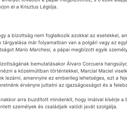
on el a Krisztus Légiója.
 hogy a bizottság nem foglalkozik azokkal az esetekkel,
k tárgyalása már folyamatban van a polgári vagy az egy
ttságot
Mario Marchesi,
a pápai megbízott egyik személy
bizottságának bemutatásakor Álvaro Corcuera hangsúlyozt
ézni a közelmúltban történtekkel, Marcial Maciel vise
k lezárni, amennyire ez emberileg lehetséges, ezt a fej
retnénk érvényre juttatni az igazságosságot és a felebar
nakkor arra buzdított mindenkit, hogy imáival kísérje a 
ntett személyek és családjaik valódi javát szolgálja.