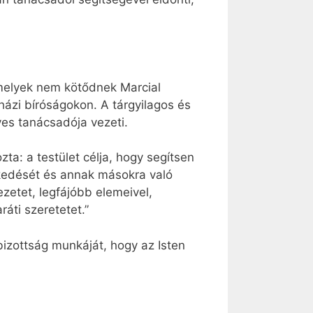
 amelyek nem kötődnek Marcial
házi bíróságokon. A tárgyilagos és
es tanácsadója vezeti.
a: a testület célja, hogy segítsen
lkedését és annak másokra való
ezetet, legfájóbb elemeivel,
áti szeretetet.”
bizottság munkáját, hogy az Isten