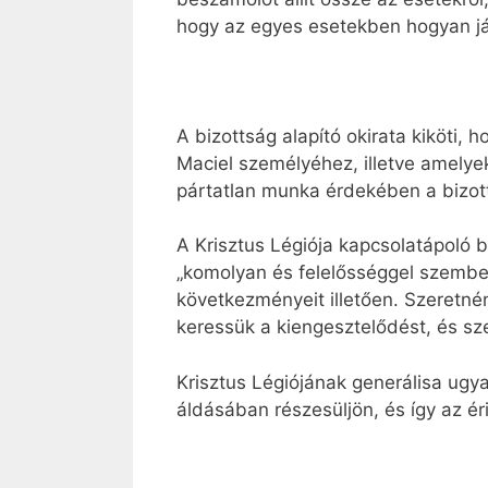
hogy az egyes esetekben hogyan járj
A bizottság alapító okirata kiköti,
Maciel személyéhez, illetve amelye
pártatlan munka érdekében a bizo
A Krisztus Légiója kapcsolatápoló 
„komolyan és felelősséggel szemben
következményeit illetően. Szeretnén
keressük a kiengesztelődést, és sze
Krisztus Légiójának generálisa ugya
áldásában részesüljön, és így az éri