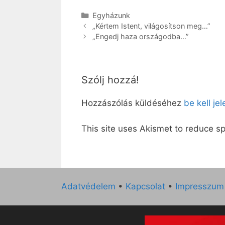
Kategória
Egyházunk
„Kértem Istent, világosítson meg…”
„Engedj haza országodba…”
Szólj hozzá!
Hozzászólás küldéséhez
be kell je
This site uses Akismet to reduce 
Adatvédelem
•
Kapcsolat
•
Impresszum