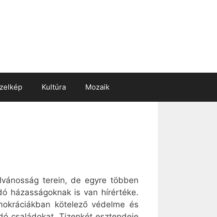
zelkép
Kultúra
Mozaik
ilvánosság terein, de egyre többen
adó házasságoknak is van hírértéke.
mokráciákban kötelező védelme és
adó családokat. Tizenkét esztendeje