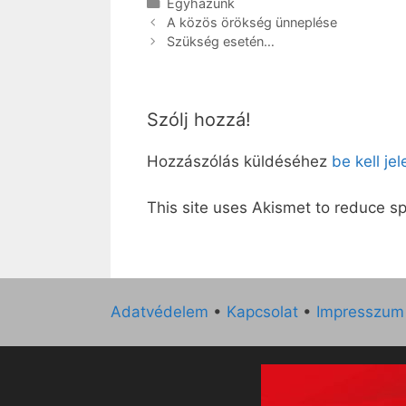
Kategória
Egyházunk
A közös örökség ünneplése
Szükség esetén…
Szólj hozzá!
Hozzászólás küldéséhez
be kell je
This site uses Akismet to reduce 
Adatvédelem
•
Kapcsolat
•
Impresszum