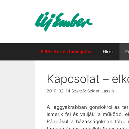
Kilépés
a
tartalomba
Előfizetés és támogatás
Hírek
E
Kapcsolat – el
2010-02-14
Szerző:
Szigeti László
A leggyakrabban gondokról és terh
ismerik fel és vallják: a működő, 
Ráadásul a házasságoknak több m
támogatása is megilleti (bocsánat: