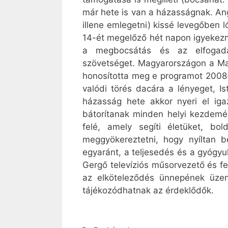
már hete is van a házasságnak. Ang
illene emlegetni) kissé levegőben 
14-ét megelőző hét napon igyekeznek
a megbocsátás és az elfogadá
szövetséget. Magyarországon a Ma
honosította meg e programot 2008-
valódi törés dacára a lényeget, I
házasság hete akkor nyeri el iga
bátorítanak minden helyi kezdemé
felé, amely segíti életüket, bo
meggyökereztetni, hogy nyíltan be
egyaránt, a teljesedés és a gyógy
Gergő televíziós műsorvezető és 
az elköteleződés ünnepének üzen
tájékozódhatnak az érdeklődők.