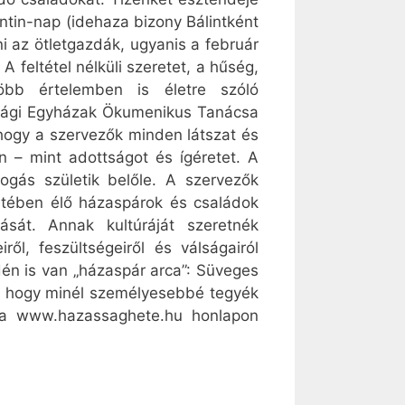
ntin-nap (idehaza bizony Bálintként
i az ötletgazdák, ugyanis a február
 feltétel nélküli szeretet, a hűség,
bb értelemben is életre szóló
szági Egyházak Ökumenikus Tanácsa
hogy a szervezők minden látszat és
n – mint adottságot és ígéretet. A
ogás születik belőle. A szervezők
etében élő házaspárok és családok
ását. Annak kultúráját szeretnék
ől, feszültségeiről és válságairól
én is van „házaspár arca”: Süveges
, hogy minél személyesebbé tegyék
l a www.hazassaghete.hu honlapon