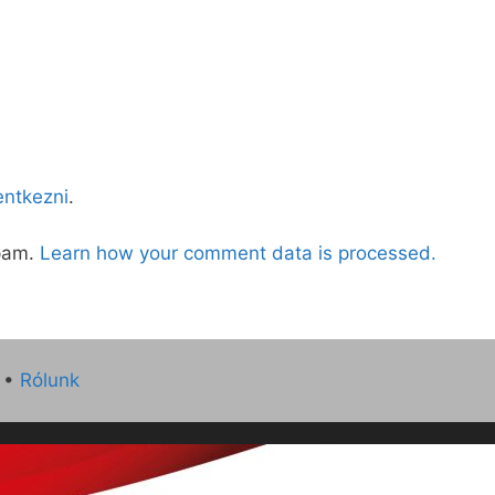
lentkezni
.
spam.
Learn how your comment data is processed.
•
Rólunk