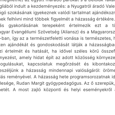
liából indult a kezdeményezés: a Nyugatról áradó Vale
lógó szokásának igyekeznek valódi tartalmat ajándékozn
 felhívni mind többek figyelmét a házasság értékére. A
s gyakorlásának terepeként értelmezik ezt a tö
gyar Evangéliumi Szövetség (Aliansz) és a Magyaror
ban, így az a természetfeletti vonása is természetes, 
sten ajándékát és gondoskodását látják a házasságba
zi értelmét és hatását, ha idővel széles körű összef
nyezést, amely hidat épít az adott közösség környez
ldogulásukat, kapcsolatuk megőrzését és kibontakoz
széljünk a házasság mindennapi valóságáról: örömeir
ulás reményével. A házasság hete programsorozatnak id
felesége, Rudan Margit gyógypedagógus. Az ő szerepük
etét. A most zajló központi és helyi eseményekrő