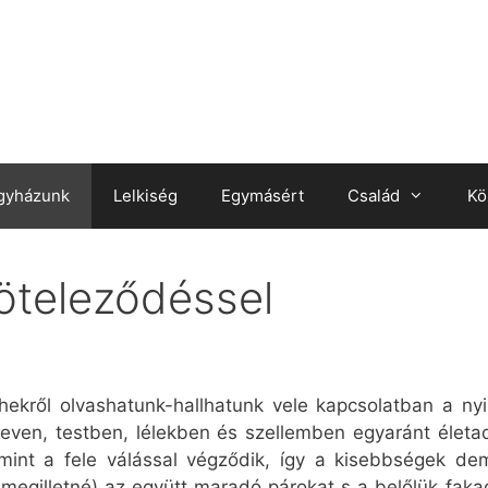
gyházunk
Lelkiség
Egymásért
Család
Kö
köteleződéssel
ekről olvashatunk-hallhatunk vele kapcsolatban a ny
eleven, testben, lélekben és szellemben egyaránt élet
int a fele válással végződik, így a kisebbségek de
 megilletné) az együtt maradó párokat s a belőlük fak