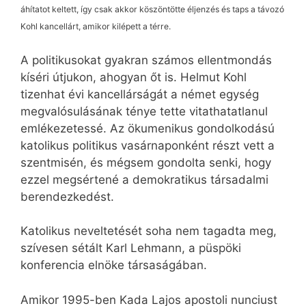
áhítatot keltett, így csak akkor köszöntötte éljenzés és taps a távozó
Kohl kancellárt, amikor kilépett a térre.
A politikusokat gyakran számos ellentmondás
kíséri útjukon, ahogyan őt is. Helmut Kohl
tizenhat évi kancellárságát a német egység
megvalósulásának ténye tette vitathatatlanul
emlékezetessé. Az ökumenikus gondolkodású
katolikus politikus vasárnaponként részt vett a
szentmisén, és mégsem gondolta senki, hogy
ezzel megsértené a demokratikus társadalmi
berendezkedést.
Katolikus neveltetését soha nem tagadta meg,
szívesen sétált Karl Lehmann, a püspöki
konferencia elnöke társaságában.
Amikor 1995-ben Kada Lajos apostoli nunciust