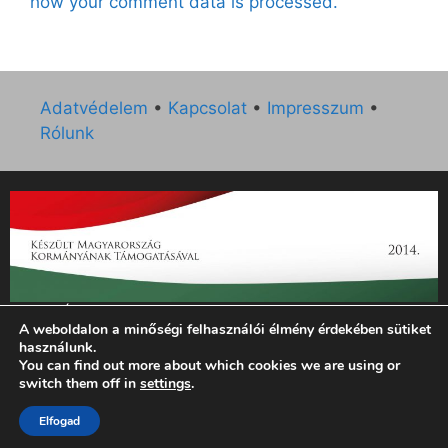
how your comment data is processed.
Adatvédelem
•
Kapcsolat
•
Impresszum
•
Rólunk
„Az Új Ember katolikus hetilap 2014. évi működésének
A weboldalon a minőségi felhasználói élmény érdekében sütiket
támogatását az EGYH-KCP-14-P-0121 sz. támogatási
használunk.
szerződés keretében 3 000 000 Ft összegben támogatta az
You can find out more about which cookies we are using or
Emberi Erőforrások Minisztériuma.”
switch them off in
settings
.
Elfogad
© 2026 Magyar Kurír - Új Ember
• Készült
GeneratePress