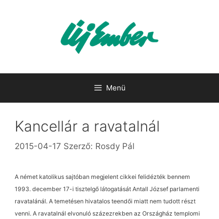
Kilépés
a
tartalomba
Menü
Kancellár a ravatalnál
2015-04-17
Szerző:
Rosdy Pál
A német katolikus sajtóban megjelent cikkei felidézték bennem
1993. december 17-i tisztelgő látogatását Antall József parlamenti
ravatalánál. A temetésen hivatalos teendői miatt nem tudott részt
venni. A ravatalnál elvonuló százezrekben az Országház templomi