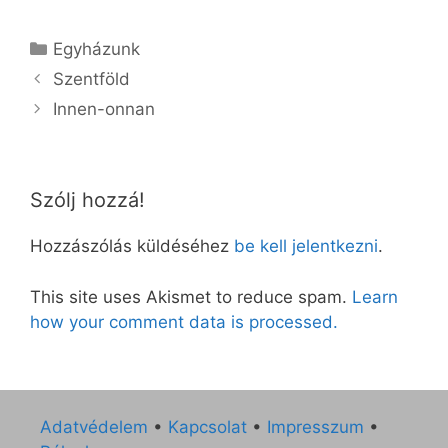
Kategória
Egyházunk
Szentföld
Innen-onnan
Szólj hozzá!
Hozzászólás küldéséhez
be kell jelentkezni
.
This site uses Akismet to reduce spam.
Learn
how your comment data is processed.
Adatvédelem
•
Kapcsolat
•
Impresszum
•