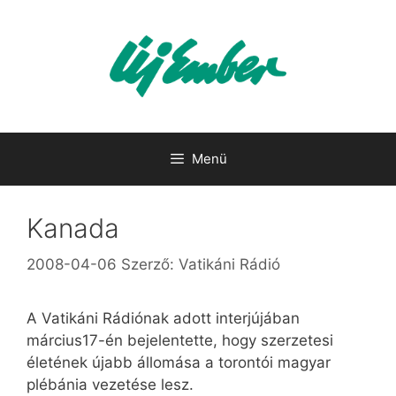
Kilépés
a
tartalomba
Menü
Kanada
2008-04-06
Szerző:
Vatikáni Rádió
A Vatikáni Rádiónak adott interjújában
március17-én bejelentette, hogy szerzetesi
életének újabb állomása a torontói magyar
plébánia vezetése lesz.