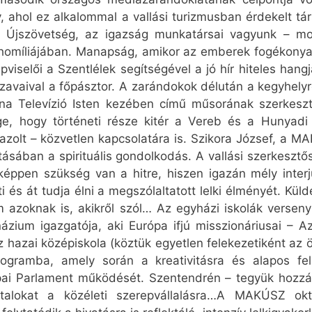
, ahol ez alkalommal a vallási turizmusban érdekelt tár
z Újszövetség, az igazság munkatársai vagyunk – m
homíliájában. Manapság, amikor az emberek fogékonyab
selői a Szentlélek segítségével a jó hír hiteles hangjai
zavaival a főpásztor. A zarándokok délután a kegyhelyr
a Televízió Isten kezében című műsorának szerkesztőj
ége, hogy történeti része kitér a Vereb és a Hunyad
zolt – közvetlen kapcsolatára is. Szikora József, a M
tásában a spirituális gondolkodás. A vallási szerkes
éppen szükség van a hitre, hiszen igazán mély interj
 és át tudja élni a megszólaltatott lelki élményét. Kül
 azoknak is, akikről szól… Az egyházi iskolák verseny
zium igazgatója, aki Európa ifjú misszionáriusai – 
íz hazai középiskola (köztük egyetlen felekezetiként a
rogramba, amely során a kreativitásra és alapos felk
ai Parlament működését. Szentendrén – tegyük hozzá
atalokat a közéleti szerepvállalásra…A MAKÚSZ ok