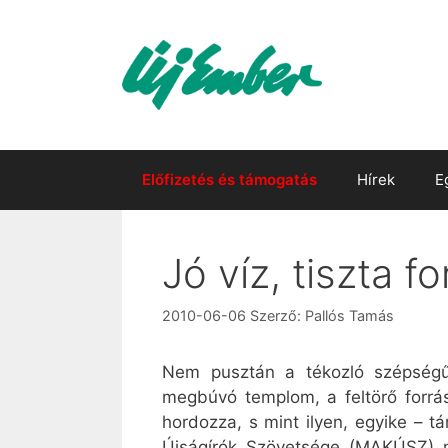
Kilépés
a
tartalomba
Előfizetés és támogatás
Hírek
E
Jó víz, tiszta f
2010-06-06
Szerző:
Pallós Tamás
Nem pusztán a tékozló szépségű
megbúvó templom, a feltörő forrá
hordozza, s mint ilyen, egyike – t
Újságírók Szövetsége (MAKÚSZ) m