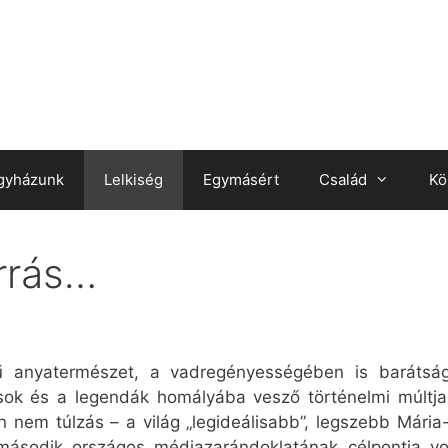
gyházunk
Lelkiség
Egymásért
Család
Kö
orrás…
 anyatermészet, a vadregényességében is barátság
sok és a legendák homályába vesző történelmi múltja
án nem túlzás – a világ „legideálisabb”, legszebb Mári
ásodik országos médiazarándoklatának célpontja vol