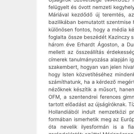
felügyelt és óvott nemzeti kegyhely
Máriával kezdődő új teremtés, a
bazilikában bemutatott szentmise 
különösen fontos, hogy a média képvi
foglalta össze beszédét Kazinczy s
három éve Erhardt Ágoston, a Dun
mellett az összeállítás érdekess
címerek tanulmányozása alapján iga
szakembert, hogyan van jelen hiva
hogy Isten közvetítéséhez mindenk
számíthatunk, ha a kérdező megérti
nézőknek készítik a műsort, hanem
OFM, a szentendrei ferences gimná
tartott előadást az újságíróknak. T
Hollandiából indult nemzetközi p
formában ismerhetik meg az Európ
óta nevelik ilyesformán is a fi