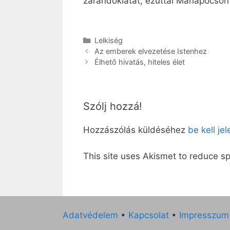
zarándoklatát; ezúttal Máriapócson fo
Kategória
Lelkiség
Az emberek elvezetése Istenhez
Élhető hivatás, hiteles élet
Szólj hozzá!
Hozzászólás küldéséhez
be kell je
This site uses Akismet to reduce 
Adatvédelem
•
Kapcsolat
•
Impresszum