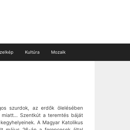
zelkép
Kultúra
Mozaik
os szurdok, az erdők ölelésében
 miatt… Szentkút a teremtés báját
a-kegyhelyeinek. A Magyar Katolikus
t május 26-án a ferencesek által