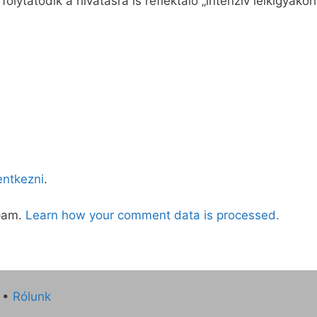
lytatódik a hivatásra is reflektáló „intenzív lelkigyakorl
lentkezni
.
spam.
Learn how your comment data is processed.
•
Rólunk