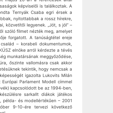
saságok képviselői is találkoztak. A
ondta Ternyák Csaba egri érsek a
bak, nyitottabbak a rossz hírekre,
, közvetítői legyenek. „Jót, s jól” –
ől szóló filmet nézték meg, amelyet
e forgatott. A tanúságtétel ereje
i család – korabeli dokumentumok,
AKÚSZ elnöke arról kérdezte a tévés
ztőség munkatársának meggyőződése,
úra, őszinte vallomásra csak akkor
detésüknek tekintik, hogy nemcsak a
képességét igazolta Lukovits Milán
Az Európai Parlament Modell címmel
z övék) kapcsolódott be az 1994-ben,
észülésre sarkallt diákok játékos
, példa- és modellértékűen – 2001
tóber 9-10-ére tervezi következő