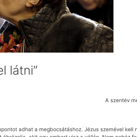
 látni”
A szentév me
mpontot adhat a megbocsátáshoz. Jézus szemével kell né