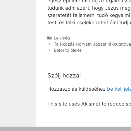
egész épülete mindig az irgalmassá
tudunk adni azért, hogy Jézus megv
szeretetét felismerni tudó kegyelm
testi és lelki cselekedeteit élni t
Kategória
Lelkiség
Találkozás Horváth József rákkutatóval
Bátorító ölelés
Szólj hozzá!
Hozzászólás küldéséhez
be kell je
This site uses Akismet to reduce 