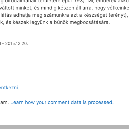
g birodalmának területére épül” (93). Mi, emberek akkor
áltott minket, és mindig készen áll arra, hogy vétkeink
i látás adhatja meg számunkra azt a készséget (erényt)
udjuk, és készek legyünk a bűnök megbocsátására.
 – 2015.12.20.
lentkezni
.
spam.
Learn how your comment data is processed.