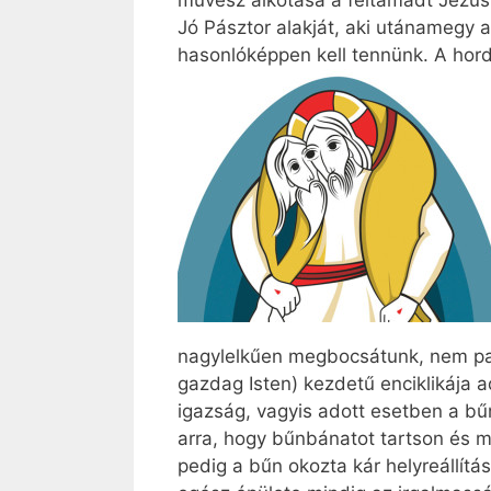
művész alkotása a feltámadt Jézust
Jó Pásztor alakját, aki utánamegy a
hasonlóképpen kell tennünk. A hord
nagylelkűen megbocsátunk, nem palá
gazdag Isten) kezdetű enciklikája 
igaz­ság, vagyis adott esetben a bűn
arra, hogy bűnbánatot tartson és m
pedig a bűn okozta kár helyreállítá