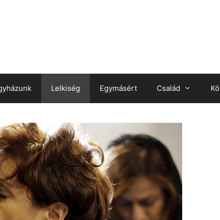
gyházunk
Lelkiség
Egymásért
Család
Kö