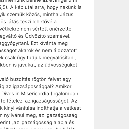
felismernünk benne az evangéliumi
,5). A kép utal arra, hogy nekünk is
gyik szemük közös, mintha Jézus
ös látás teszi lehetővé a
vétkekre nem sértett önérzettel
egváltó és Üdvözítő szemével.
ggyógyítani. Ezt kívánta meg
lmasságot akarok és nem áldozatot”
ek csak úgy tudjuk megvalósítani,
nkben is javukat, az üdvösségüket
való buzdítás rögtön felvet egy
ság az igazságossággal? Amikor
 Dives in Misericordia (Irgalomban
feltételezi az igazságosságot. Az
 kinyilvánítása indíthatja a vétkest
an nyilvánul meg, az igazságosság
erint „az igazságosság alapja és