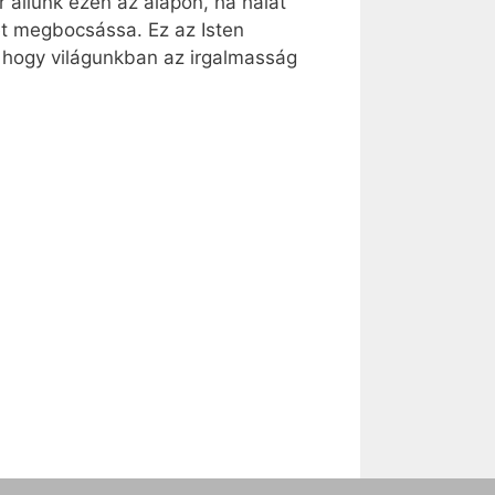
 állunk ezen az alapon, ha hálát
et megbocsássa. Ez az Isten
, hogy világunkban az irgalmasság