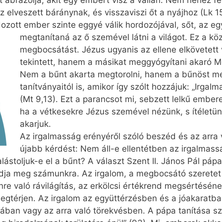
 ábrázolja, akit egy embert visz a vállán. Nem nehéz 
z elveszett báránynak, és visszaviszi őt a nyájhoz (Lk 15
ozott ember szinte eggyé válik hordozójával, sőt, az e
megtanítaná az ő szemével látni a világot.
Ez a köz
megbocsátást. Jézus ugyanis az ellene elkövetett 
tekintett, hanem a másikat meggyógyítani akaró M
Nem a bűnt akarta megtorolni, hanem a bűnöst me
tanítványaitól is, amikor így szólt hozzájuk: „Irga
(Mt 9,13). Ezt a parancsot mi, sebzett lelkű ember
ha a vétkesekre Jézus szemével nézünk, s ítéletü
akarjuk.
Az irgalmasság erényéről szóló beszéd és az arra 
újabb kérdést: Nem áll-e ellentétben az irgalmas
stoljuk-e el a bűnt? A választ Szent II. János Pál pápa
adja meg számunkra. Az irgalom, a megbocsátó szeretet 
re való rávilágítás, az erkölcsi értékrend megsértésének
egtérjen. Az irgalom az együttérzésben és a jóakaratb
sában vagy az arra való törekvésben. A pápa tanítása sz