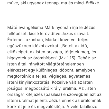
műve, aki ugyanaz tegnap, ma és mind-örökké.
Máté evangéliuma Márk nyomán írja le Jézus
fellépését, kissé lerövidítve Jézus szavait.
Érdemes azonban, Márkot követve, teljes
egészükben idézni azokat: „Betelt az idő,
elközelgett az Isten országa, térjetek meg, és
higgyetek az örömhírben” (Mk 1,15). Tehát: az
Isten által irányított világtörténelemben
elérkezett egy különleges időpont, amelyben
megtörténik a teljes, végleges, egyetemes
isteni kinyilatkoztatás. Közelivé vált az Isten
jóságos, megbocsátó királyi uralma. Az „Isten
országa” kifejezés (basileia) e szövegben ezt az
isteni uralmat jelenti. Jézus ennek az uralomnak
konkrét jele és megvalósítója. A vele találkozó