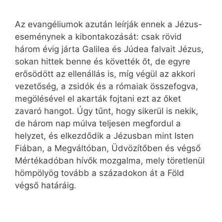
Az evangéliumok azután leírják ennek a Jézus-
eseménynek a kibontakozását: csak rövid
három évig járta Galilea és Júdea falvait Jézus,
sokan hittek benne és követték őt, de egyre
erősödött az ellenállás is, míg végül az akkori
vezetőség, a zsidók és a rómaiak összefogva,
megölésével el akarták fojtani ezt az őket
zavaró hangot. Úgy tűnt, hogy sikerül is nekik,
de három nap múlva teljesen megfordul a
helyzet, és elkezdődik a Jézusban mint Isten
Fiában, a Megváltóban, Üdvözítőben és végső
Mértékadóban hívők mozgalma, mely töretlenül
hömpölyög tovább a századokon át a Föld
végső határáig.