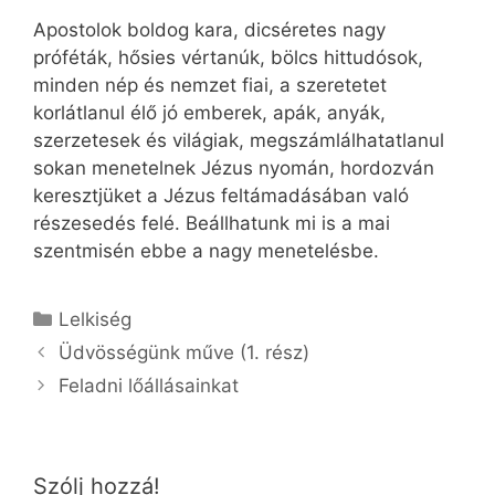
Apostolok boldog kara, dicséretes nagy
próféták, hősies vértanúk, bölcs hittudósok,
minden nép és nemzet fiai, a szeretetet
korlátlanul élő jó emberek, apák, anyák,
szerzetesek és világiak, megszámlálhatatlanul
sokan menetelnek Jézus nyomán, hordozván
keresztjüket a Jézus feltámadásában való
részesedés felé. Beállhatunk mi is a mai
szentmisén ebbe a nagy menetelésbe.
Kategória
Lelkiség
Üdvösségünk műve (1. rész)
Feladni lőállásainkat
Szólj hozzá!