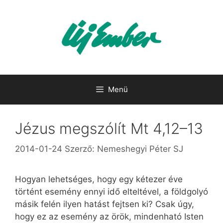
Kilépés
a
tartalomba
Menü
Jézus megszólít Mt 4,12–13
2014-01-24
Szerző:
Nemeshegyi Péter SJ
Hogyan lehetséges, hogy egy kétezer éve
történt esemény ennyi idő elteltével, a földgolyó
másik felén ilyen hatást fejtsen ki? Csak úgy,
hogy ez az esemény az örök, mindenható Isten