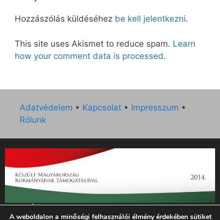
Hozzászólás küldéséhez
be kell jelentkezni
.
This site uses Akismet to reduce spam.
Learn
how your comment data is processed.
Adatvédelem
•
Kapcsolat
•
Impresszum
•
Rólunk
„Az Új Ember katolikus hetilap 2014. évi működésének
A weboldalon a minőségi felhasználói élmény érdekében sütiket
támogatását az EGYH-KCP-14-P-0121 sz. támogatási