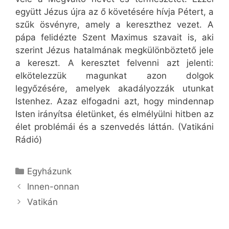
együtt Jézus újra az ő követésére hívja Pétert, a
szűk ösvényre, amely a kereszthez vezet. A
pápa felidézte Szent Maximus szavait is, aki
szerint Jézus hatalmának megkülönböztető jele
a kereszt. A keresztet felvenni azt jelenti:
elkötelezzük magunkat azon dolgok
legyőzésére, amelyek akadályozzák utunkat
Istenhez. Azaz elfogadni azt, hogy mindennap
Isten irányítsa életünket, és elmélyülni hitben az
élet problémái és a szenvedés láttán. (Vatikáni
Rádió)
Kategória
Egyházunk
Innen-onnan
Vatikán