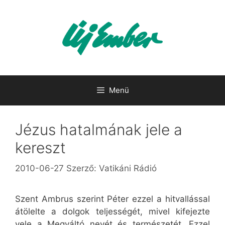
Kilépés
a
tartalomba
Menü
Jézus hatalmának jele a
kereszt
2010-06-27
Szerző:
Vatikáni Rádió
Szent Ambrus szerint Péter ezzel a hitvallással
átölelte a dolgok teljességét, mivel kifejezte
vele a Megváltó nevét és természetét. Ezzel