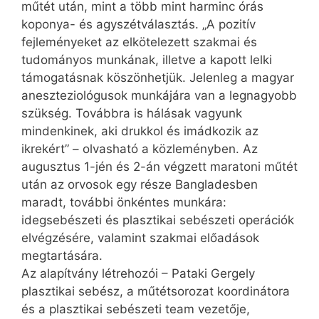
műtét után, mint a több mint harminc órás
koponya- és agyszétválasztás. „A pozitív
fejleményeket az elkötelezett szakmai és
tudományos munkának, illetve a kapott lelki
támogatásnak köszönhetjük. Jelenleg a magyar
aneszteziológusok munkájára van a legnagyobb
szükség. Továbbra is hálásak vagyunk
mindenkinek, aki drukkol és imádkozik az
ikrekért” – olvasható a közleményben. Az
augusztus 1-jén és 2-án végzett maratoni műtét
után az orvosok egy része Bangladesben
maradt, további önkéntes munkára:
idegsebészeti és plasztikai sebészeti operációk
elvégzésére, valamint szakmai előadások
megtartására.
Az alapítvány létrehozói – Pataki Gergely
plasztikai sebész, a műtétsorozat koordinátora
és a plasztikai sebészeti team vezetője,