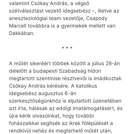
valamint Csókay András, a végső
szétválasztást vezető idegsebész –, illetve az
anesz­tezio­lógiai team vezetője, Csapody
Marcell továbbra is a gyermekek mellett van
Dakkában.
* * *
A műtét sikeréért többek között a július 28-án
délelőtt a budapesti Szabadság hídon
megtartott szentmise résztvevői is imádkoztak
Csókay András kérésére. A katolikus
idegsebész augusztus 6-án
szerkesztőségünkhöz is eljutattott üzenetében
azt írta, hálásak az eddigi imatámogatásért, és
újra kérik olvasóinkat, hogy további
fohászaikkal segítsék az ikrek fölépülését a
rendkívül nehéz és megterhelő műtét után,