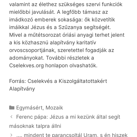
valamint az élethez szükséges szervi funkciók
mielőbbi javulását. A legfőbb támasz az
imádkozó emberek sokasága: ők közvetítik
imáikkal Jézus és a Szűzanya segítségét.
Mivel a műtétsorozat óriási anyagi terhet jelent
a kis közhasznú alapítvány karitatív
orvoscsoportjának, szeretettel fogadják az
adományokat. További részletek a
Cselekves.org honlapon olvashatók.
Forrás: Cselekvés a Kiszolgáltatottakért
Alapítvány
Kategória
Egymásért
,
Mozaik
Ferenc pápa: Jézus a mi kezünk által segít
másoknak talpra állni
„… mindent te parancsoltál Uram, s én hiszek