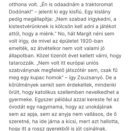
otthona volt. „Én is odaadnám a traktoromat
Dodónak!” – jelenti ki egy kisfiú. Egy kislány
pedig megállapítja: „Nem szabad irigykedni, a
kistestvérünknek is kölcsön kell adni a játékot
attól, hogy a miénk.” No, hát Margit néni sem
volt irigy, de mivel az épületet 1920-ban
emelték, az átvételkor nem volt valami jó
állapotban. Közel tizenöt évet kellett várni, hogy
tatarozzák. „Nem volt itt európai uniós
szabványnak megfelelő játszótér sem, csak fű
meg egy kupac homok” – így Zsuzsanyó. De a
körülmények senkit sem érdekeltek, mindenki
örült, hogy katolikus szellemben nevelkedhet a
gyermeke. Egyszer például azzal kereste fel az
óvodát egy nagymama, hogy az unokájának
sem az apja, sem az anyja nem vallásos, de ő
szeretné, ha ide járna a kicsi, mert azt hallotta,
hogy itt a rossz gyerekből is jót csinálnak.