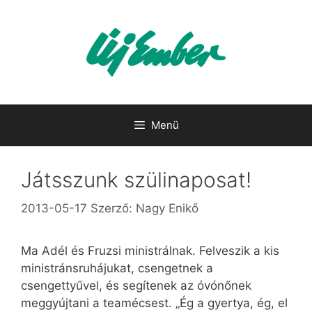
Kilépés
a
tartalomba
Menü
Játsszunk szülinaposat!
2013-05-17
Szerző:
Nagy Enikő
Ma Adél és Fruzsi ministrálnak. Felveszik a kis
ministránsruhájukat, csengetnek a
csengettyűvel, és segítenek az óvónőnek
meggyújtani a teamécsest. „Ég a gyertya, ég, el