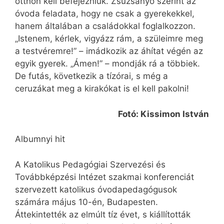
otthon kell befejezniük. Zsuzsanyó szerint az
óvoda feladata, hogy ne csak a gyerekekkel,
hanem általában a családokkal foglalkozzon.
„Istenem, kérlek, vigyázz rám, a szüleimre meg
a testvéremre!” – imádkozik az áhítat végén az
egyik gyerek. „Ámen!” – mondják rá a többiek.
De futás, következik a tízórai, s még a
ceruzákat meg a kirakókat is el kell pakolni!
Fotó: Kissimon István
Albumnyi hit
A Katolikus Pedagógiai Szervezési és
Továbbképzési Intézet szakmai konferenciát
szervezett katolikus óvodapedagógusok
számára május 10-én, Budapesten.
Áttekintették az elmúlt tíz évet, s kiállították