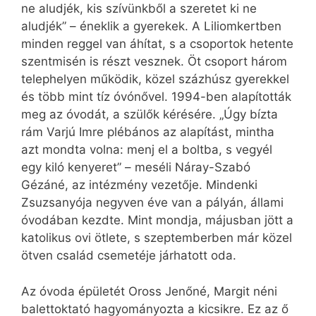
ne aludjék, kis szívünkből a szeretet ki ne
aludjék” – éneklik a gyerekek. A Liliomkertben
minden reggel van áhítat, s a csoportok hetente
szentmisén is részt vesznek. Öt csoport három
telephelyen működik, közel százhúsz gyerekkel
és több mint tíz óvónővel. 1994-ben alapították
meg az óvodát, a szülők kérésére. „Úgy bízta
rám Varjú Imre plébános az alapítást, mintha
azt mondta volna: menj el a boltba, s vegyél
egy kiló kenyeret” – meséli Náray-Szabó
Gézáné, az intézmény vezetője. Mindenki
Zsuzsanyója negyven éve van a pályán, állami
óvodában kezdte. Mint mondja, májusban jött a
katolikus ovi ötlete, s szeptemberben már közel
ötven család csemetéje járhatott oda.
Az óvoda épületét Oross Jenőné, Margit néni
balettoktató hagyományozta a kicsikre. Ez az ő