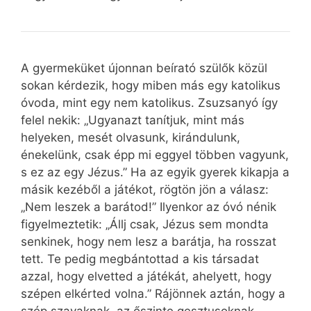
A gyermeküket újonnan beírató szülők közül
sokan kérdezik, hogy miben más egy katolikus
óvoda, mint egy nem katolikus. Zsuzsanyó így
felel nekik: „Ugyanazt tanítjuk, mint más
helyeken, mesét olvasunk, kirándulunk,
énekelünk, csak épp mi eggyel többen vagyunk,
s ez az egy Jézus.” Ha az egyik gyerek kikapja a
másik kezéből a játékot, rögtön jön a válasz:
„Nem leszek a barátod!” Ilyenkor az óvó nénik
figyelmeztetik: „Állj csak, Jézus sem mondta
senkinek, hogy nem lesz a barátja, ha rosszat
tett. Te pedig megbántottad a kis társadat
azzal, hogy elvetted a játékát, ahelyett, hogy
szépen elkérted volna.” Rájönnek aztán, hogy a
szép szavaknak, az őszinte gesztusoknak