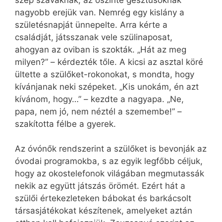
nagyobb erejük van. Nemrég egy kislány a
születésnapját ünnepelte. Arra kérte a
családját, játsszanak vele szülinaposat,
ahogyan az oviban is szokták. „Hát az meg
milyen?” – kérdezték tőle. A kicsi az asztal köré
ültette a szülőket-rokonokat, s mondta, hogy
kívánjanak neki szépeket. „Kis unokám, én azt
kívánom, hogy…” – kezdte a nagyapa. „Ne,
papa, nem jó, nem néztél a szemembe!” –
szakította félbe a gyerek.
Az óvónők rendszerint a szülőket is bevonják az
óvodai programokba, s az egyik legfőbb céljuk,
hogy az okostelefonok világában megmutassák
nekik az együtt játszás örömét. Ezért hát a
szülői értekezleteken bábokat és barkácsolt
társasjátékokat készítenek, amelyeket aztán