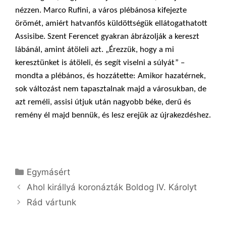
nézzen. Marco Rufini, a város plébánosa kifejezte
örömét, amiért hatvan­fős küldöttségük ellátogathatott
Assisibe. Szent Ferencet gyakran ábrázolják a kereszt
lábánál, amint átöleli azt. „Érezzük, hogy a mi
keresztünket is átöleli, és segít viselni a súlyát” –
mondta a plébános, és hozzátette: Amikor hazatérnek,
sok változást nem tapasztalnak majd a városukban, de
azt reméli, assisi útjuk után nagyobb béke, derű és
remény él majd bennük, és lesz erejük az újrakezdéshez.
Kategória
Egymásért
Ahol királlyá koronázták Boldog IV. Károlyt
Rád vártunk