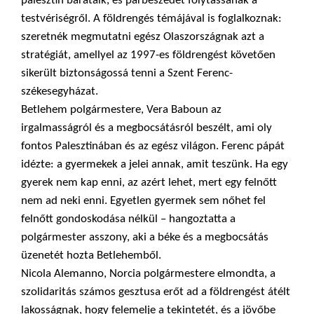
palesztin barátaik, és párbeszédet folytassanak a
testvériségről. A földrengés témájával is foglalkoznak:
szeretnék megmutatni egész Olaszországnak azt a
stratégiát, amellyel az 1997-es földrengést követően
sikerült biztonságossá tenni a Szent Ferenc-
székesegyházat.
Betlehem polgármestere, Vera Baboun az
irgalmasságról és a megbocsátásról beszélt, ami oly
fontos Palesztinában és az egész világon. Ferenc pápát
idézte: a gyermekek a jelei annak, amit teszünk. Ha egy
gyerek nem kap enni, az azért lehet, mert egy felnőtt
nem ad neki enni. Egyetlen gyermek sem nőhet fel
felnőtt gondoskodása nélkül – hangoztatta a
polgármester asszony, aki a béke és a megbocsátás
üzenetét hozta Betlehemből.
Nicola Alemanno, Norcia polgármestere elmondta, a
szolidaritás számos gesztusa erőt ad a földrengést átélt
lakosságnak, hogy felemelje a tekintetét, és a jövőbe