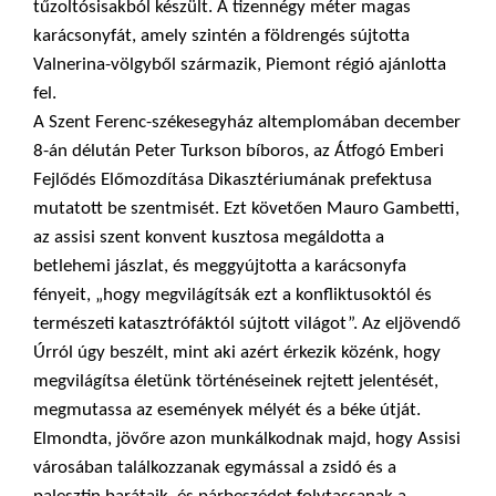
tűzoltósisakból készült. A tizennégy méter magas
karácsonyfát, amely szintén a földrengés sújtotta
Valnerina-völgyből származik, Piemont régió ajánlotta
fel.
A Szent Ferenc-székesegyház altemplomában december
8-án délután Peter Turkson bíboros, az Átfogó Emberi
Fejlődés Előmozdítása Dikasztériumának prefektusa
mutatott be szentmisét. Ezt követően Mauro Gambetti,
az assisi szent konvent kusztosa megáldotta a
betlehemi jászlat, és meggyújtotta a karácsonyfa
fényeit, „hogy megvilágítsák ezt a konfliktusoktól és
természeti katasztrófáktól sújtott világot”. Az eljövendő
Úrról úgy beszélt, mint aki azért érkezik közénk, hogy
megvilágítsa életünk történéseinek rejtett jelentését,
megmutassa az események mélyét és a béke útját.
Elmondta, jövőre azon munkálkodnak majd, hogy Assisi
városában találkozzanak egymással a zsidó és a