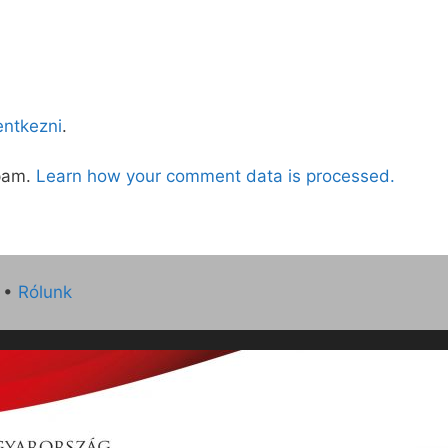
lentkezni
.
spam.
Learn how your comment data is processed.
•
Rólunk