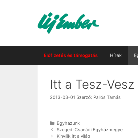
Kilépés
a
tartalomba
Előfizetés és támogatás
Hírek
E
Itt a Tesz-Vesz
2013-03-01
Szerző:
Pallós Tamás
Kategória
Egyházunk
Szeged-Csanádi Egyházmegye
Kinyílik itt a világ