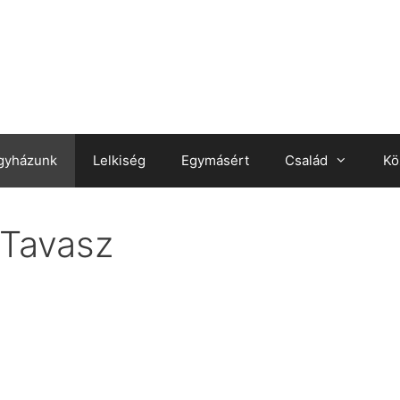
gyházunk
Lelkiség
Egymásért
Család
Kö
 Tavasz