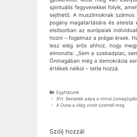
spirituális fegyverekkel folyik, a
sejthető. A muszlimoknak számos o
pogány magatartására és ateista él
elsősorban az európaiak individu
hozni – fogalmaz a prágai érsek. 
lesz elég erős ahhoz, hogy megj
elmondta: „Sem a szabadpiac, sem 
Önmagában még a demokrácia sem c
értékek nélkül – tette hozzá.
Kategória
Egyházunk
XVI. Benedek pápa a római zsinagógá
A Duna a világ vizeit szenteli meg
Szólj hozzá!