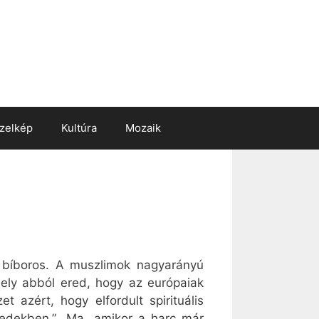
zelkép
Kultúra
Mozaik
 bíboros. A muszlimok nagyarányú
mely abból ered, hogy az európaiak
 azért, hogy elfordult spirituális
zedekben.” „Ma, amikor a harc már