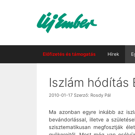
Kilépés
a
tartalomba
Előfizetés és támogatás
Hírek
E
Iszlám hódítás
2010-01-17
Szerző:
Rosdy Pál
Ma azonban egyre inkább az iszl
bevándorlással, illetve a születé
szisztematikusan megfosztják élet
gyökereitől. Most még van esélyü