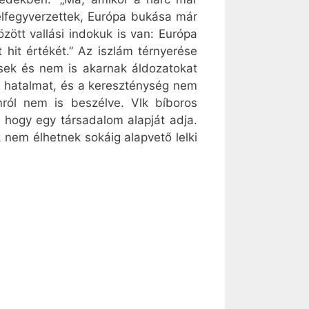
felfegyverzettek, Európa bukása már
ött vallási indokuk is van: Európa
 hit értékét.” Az iszlám térnyerése
sek és nem is akarnak áldozatokat
a hatalmat, és a kereszténység nem
ról nem is beszélve. Vlk bíboros
 hogy egy társadalom alapját adja.
em élhetnek sokáig alapvető lelki