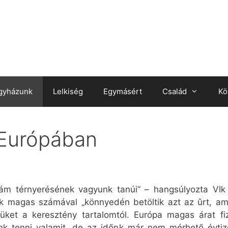
gyházunk
Lelkiség
Egymásért
Család
Kö
 Európában
ám térnyerésének vagyunk tanúi” – hangsúlyozta Vlk
sek magas számával „könnyedén betöltik azt az ûrt, a
üket a keresztény tartalomtól. Európa magas árat fizet
nk tenni valamit, de az időnk már nem mérhető évti