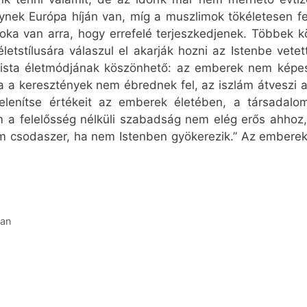
melynek Európa híján van, míg a muszlimok tökéletesen 
ka van arra, hogy errefelé terjeszkedjenek. Többek köz
etstílusára válaszul el akarják hozni az Istenbe vetett
alista életmódjának köszönhető: az emberek nem képe
Ha a keresztények nem ébrednek fel, az iszlám átveszi 
elenítse értékeit az emberek életében, a társadalom
a felelősség nélküli szabadság nem elég erős ahhoz,
sodaszer, ha nem Istenben gyökerezik.” Az emberek n
ban