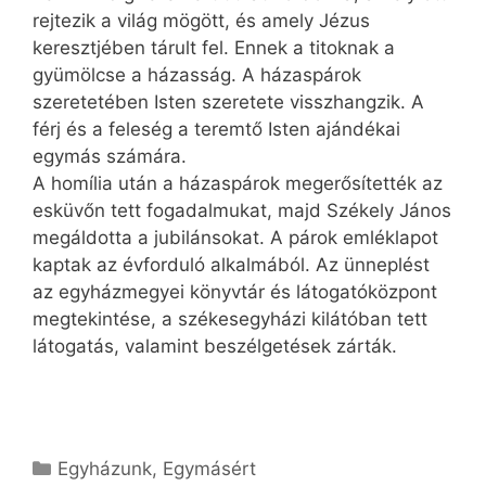
rejtezik a világ mögött, és amely Jézus
keresztjében tárult fel. Ennek a titoknak a
gyümölcse a házasság. A házaspárok
szeretetében Isten szeretete visszhangzik. A
férj és a feleség a teremtő Isten ajándékai
egymás számára.
A homília után a házaspárok megerősítették az
esküvőn tett fogadalmukat, majd Székely János
megáldotta a jubilánsokat. A párok emléklapot
kaptak az évforduló alkalmából. Az ünneplést
az egyházmegyei könyvtár és látogatóközpont
megtekintése, a székesegyházi kilátóban tett
látogatás, valamint beszélgetések zárták.
Kategória
Egyházunk
,
Egymásért