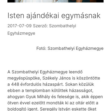
Isten ajándékai egymásnak
2017-07-09
Szerző:
Szombathelyi
Egyházmegye
Fotó: Szombathelyi Egyházmegye
A Szombathelyi Egyházmegye leendő
megyéspüspöke, Székely János is köszöntötte
a 448 évfordulós házaspárt. Sokan közülük
ebben a templomban kötöttek házasságot,
ahogyan Gyuk Mihály és felesége is, akik éppen
ötven évvel ezelőtt mondták ki az oltár előtt a
boldogító igent. Seregély István eskette őket