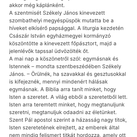
akkor még káplánként.
A szentmisét Székely János kinevezett
szombathelyi megyéspüspök mutatta be a
híveket elkísérő papsággal. A liturgia kezdetén
Császár István egyházmegyei kormányzó
köszöntötte a kinevezett főpásztort, majd a
jelenlévők tapssal üdvözölték őt.
A mai nap a köszönetről szól: egymásnak és
Istennek – mondta szentbeszédében Székely
János. – Örülnék, ha szavakkal és gesztusokkal
is kifejeznék, mennyi mindenért hálásak
egymásnak. A Biblia arra tanít minket, hogy
Isten a szeretet. A világ ebből a szeretetből lett.
Isten arra teremtett minket, hogy megtanuljunk
szeretni, megtanuljuk odaadni az életünket.
Szent Pál apostol szerint a házasság nagy titok,
Isten szeretetének elrejtett, az emberek által
nem mindig felismert titkát hordozza, amely ott