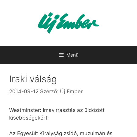
Kilépés
a
tartalomba
Menü
Iraki válság
2014-09-12
Szerző:
Új Ember
Westminster: Imavirrasztás az üldözött
kisebbségekért
Az Egyesült Királyság zsidó, muzulmán és