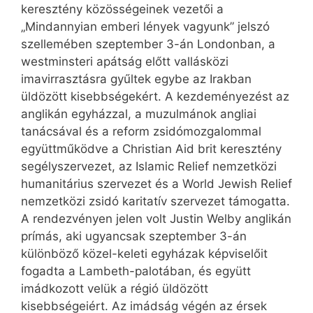
keresztény közösségeinek vezetői a
„Mindannyian emberi lények vagyunk” jelszó
szellemében szeptember 3-án Londonban, a
westminsteri apátság előtt vallásközi
imavirrasztásra gyűltek egybe az Irakban
üldözött kisebbségekért. A kezdeményezést az
anglikán egyházzal, a muzulmánok angliai
tanácsával és a reform zsidómozgalommal
együttműködve a Christian Aid brit keresztény
segélyszervezet, az Islamic Relief nemzetközi
humanitárius szervezet és a World Jewish Relief
nemzetközi zsidó karitatív szervezet támogatta.
A rendezvényen jelen volt Justin Welby anglikán
prímás, aki ugyancsak szeptember 3-án
különböző közel-keleti egyházak képviselőit
fogadta a Lambeth-palotában, és együtt
imádkozott velük a régió üldözött
kisebbségeiért. Az imádság végén az érsek