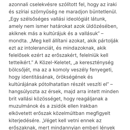
azonnali cselekvésre szólított fel, hogy az iraki
és szíriai szörnyűség ne maradjon büntetlenül.
„Egy szélsőséges vallási ideológiát látunk,
amely nem ismer határokat azok üldözésében,
akiknek más a kultúrájuk és a vallásuk” –
mondta. „Meg kell állítani azokat, akik pártolják
ezt az intoleranciát, és mindazoknak, akik
felelősek ezért az erőszakért, felelniük kell
tetteikért.” A Közel-Keletet, „a kereszténység
bölcsőjét, ma az a komoly veszély fenyegeti,
hogy identitásának, örökségének és
kultúrájának pótolhatatlan részét veszíti el” –
hangsúlyozta az érsek, majd arra intett minden
brit vallási közösséget, hogy reagáljanak a
muzulmánok és a zsidók ellen Irakban
elkövetett erőszak közelmúltban megfigyelt
kiterjedésére. „Véget kell vetni ennek az
erőszaknak, mert mindannyian emberi lények