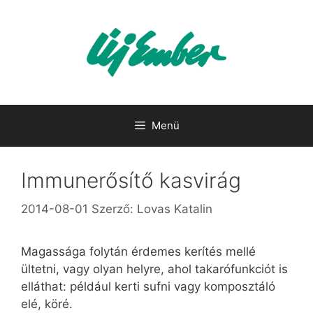
Kilépés
a
tartalomba
Menü
Immunerősítő kasvirág
2014-08-01
Szerző:
Lovas Katalin
Magassága folytán érdemes kerítés mellé
ültetni, vagy olyan helyre, ahol takarófunkciót is
elláthat: például kerti sufni vagy komposztáló
elé, köré.