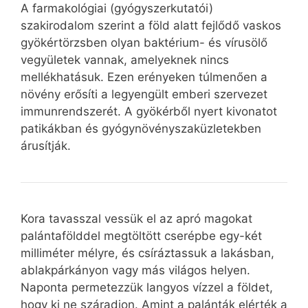
A farmakológiai (gyógyszerkutatói)
szakirodalom szerint a föld alatt fejlődő vaskos
gyökértörzsben olyan baktérium- és vírusölő
vegyületek vannak, amelyeknek nincs
mellékhatásuk. Ezen erényeken túlmenően a
növény erősíti a legyengült emberi szervezet
immunrendszerét. A gyökérből nyert kivonatot
patikákban és gyógynövényszaküzletekben
árusítják.
Kora tavasszal vessük el az apró magokat
palántafölddel megtöltött cserépbe egy-két
milliméter mélyre, és csíráztassuk a lakásban,
ablakpárkányon vagy más világos helyen.
Naponta permetezzük langyos vízzel a földet,
hogy ki ne száradjon. Amint a palánták elérték a