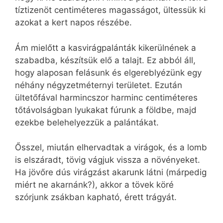
tíztizenöt centiméteres magasságot, ültessük ki
azokat a kert napos részébe.
Ám mielőtt a kasvirágpalánták kikerülnének a
szabadba, készítsük elő a talajt. Ez abból áll,
hogy alaposan felásunk és elgereblyézünk egy
néhány négyzetméternyi területet. Ezután
ültetőfával harmincszor harminc centiméteres
tőtávolságban lyukakat fúrunk a földbe, majd
ezekbe belehelyezzük a palántákat.
Ősszel, miután elhervadtak a virágok, és a lomb
is elszáradt, tövig vágjuk vissza a növényeket.
Ha jövőre dús virágzást akarunk látni (márpedig
miért ne akarnánk?), akkor a tövek köré
szórjunk zsákban kapható, érett trágyát.