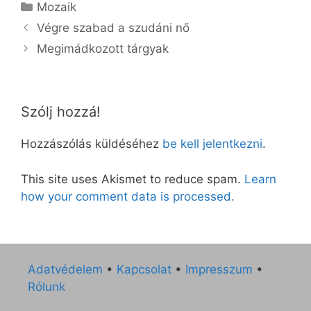
Kategória
Mozaik
Végre szabad a szudáni nő
Megimádkozott tárgyak
Szólj hozzá!
Hozzászólás küldéséhez
be kell jelentkezni
.
This site uses Akismet to reduce spam.
Learn
how your comment data is processed.
Adatvédelem
•
Kapcsolat
•
Impresszum
•
Rólunk