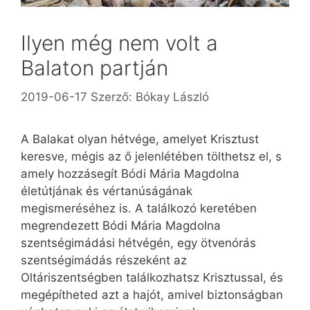
Ilyen még nem volt a
Balaton partján
2019-06-17
Szerző:
Bókay László
A Balakat olyan hétvége, amelyet Krisztust
keresve, mégis az ő jelenlétében tölthetsz el, s
amely hozzásegít Bódi Mária Magdolna
életútjának és vértanúságának
megismeréséhez is. A találkozó keretében
megrendezett Bódi Mária Magdolna
szentségimádási hétvégén, egy ötvenórás
szentségimádás részeként az
Oltáriszentségben találkozhatsz Krisztussal, és
megépítheted azt a hajót, amivel biztonságban