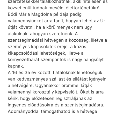
szerzetesekkel találkozhatnak, akik hitelesen és
közvetlenül tudnak mesélni élettörténetükről.
Bódi Mária Magdolna példája pedig
valamennyiünket arra tanít, hogyan lehet az Úr
útját követni, ha a körülmények nem úgy
alakulnak, ahogyan szeretnénk. A
szentségimádási hétvégén a közösség, illetve a
személyes kapcsolatok ereje, a közös
kikapcsolódási lehetőségek, illetve a
környezetbarát szempontok is nagy hangsúlyt
kapnak.
A 16 és 35 év közötti fiataloknak lehetőségük
van kedvezményes szállást és ellátást igényelni
a hétvégére. Ugyan­akkor örömmel látják
valamennyi korosztály képviselőit. Őket is arra
kérik, hogy előzetesen regisztráljanak az
ingyenes előadásokra és a szentségimádásra.
Adományoddal támogathatod is a hétvége