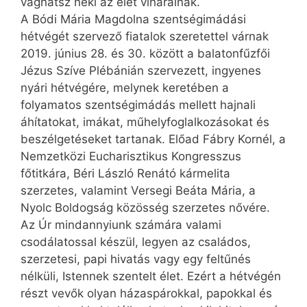
vághatsz neki az élet viharainak.
A Bódi Mária Magdolna szentségimádási
hétvégét szervező fiatalok szeretettel várnak
2019. június 28. és 30. között a balatonfűzfői
Jézus Szíve Plébánián szervezett, ingyenes
nyári hétvégére, melynek keretében a
folyamatos szentségimádás mellett hajnali
áhítatokat, imákat, műhelyfoglalkozásokat és
beszélgetéseket tartanak. Előad Fábry Kornél, a
Nemzetközi Eucharisztikus Kongresszus
főtitkára, Béri László Renátó kármelita
szerzetes, valamint Versegi Beáta Mária, a
Nyolc Boldogság közösség szerzetes nővére.
Az Úr mindannyiunk számára valami
csodálatossal készül, legyen az családos,
szerzetesi, papi hivatás vagy egy feltűnés
nélküli, Istennek szentelt élet. Ezért a hétvégén
részt vevők olyan házaspárokkal, papokkal és