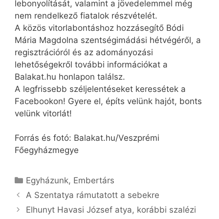
lebonyolítását, valamint a jövedelemmel még
nem rendelkező fiatalok részvételét.
A közös vitorlabontáshoz hozzásegítő Bódi
Mária Magdolna szentségimádási hétvégéről, a
regisztrációról és az adományozási
lehetőségekről további információkat a
Balakat.hu honlapon találsz.
A legfrissebb széljelentéseket keressétek a
Facebookon! Gyere el, építs velünk hajót, bonts
velünk vitorlát!
Forrás és fotó: Balakat.hu/Veszprémi
Főegyházmegye
Kategória
Egyházunk
,
Embertárs
A Szentatya rámutatott a sebekre
Elhunyt Havasi József atya, korábbi szalézi