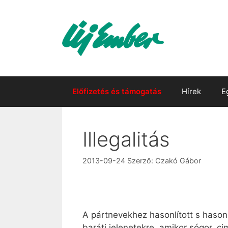
Kilépés
a
tartalomba
Előfizetés és támogatás
Hírek
E
Illegalitás
2013-09-24
Szerző:
Czakó Gábor
A pártnevekhez hasonlított s hason
baráti jelenetekre, amikor sógor, ci