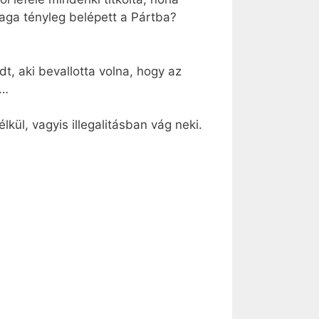
maga tényleg belépett a Pártba?
, aki bevallotta volna, hogy az
a…
kül, vagyis illegalitásban vág neki.