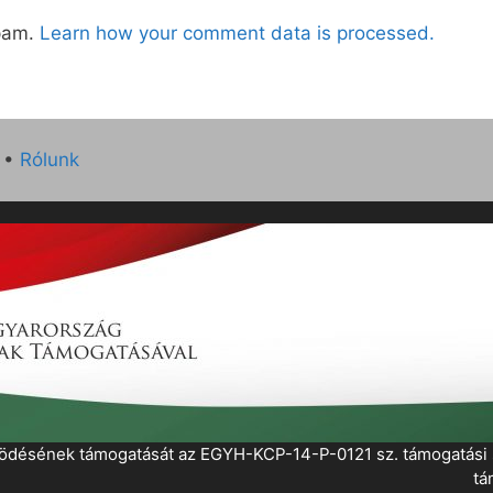
spam.
Learn how your comment data is processed.
•
Rólunk
működésének támogatását az EGYH-KCP-14-P-0121 sz. támogatás
tá