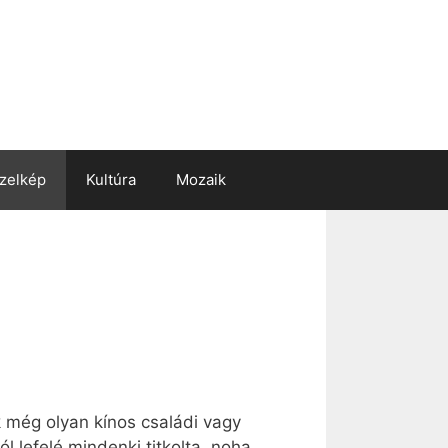
zelkép
Kultúra
Mozaik
 még olyan kínos családi vagy
ól lefelé mindenki titkolta, noha