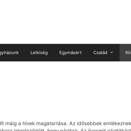
gyházunk
Lelkiség
Egymásért
Család
Kö
lít máig a hívek magatartása. Az idősebbek emlékeznek
mbora lelepleződött, hogy párttag. Az ilyesmit párttitkárt