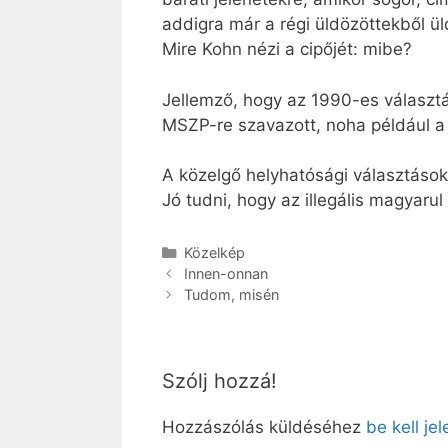
addigra már a régi üldözöttekből ü
Mire Kohn nézi a cipőjét: mibe?
Jellemző, hogy az 1990-es választá
MSZP-re szavazott, noha például a 
A közelgő helyhatósági választásokn
Jó tudni, hogy az illegális magyarul 
Kategória
Közelkép
Innen-onnan
Tudom, misén
Szólj hozzá!
Hozzászólás küldéséhez
be kell je