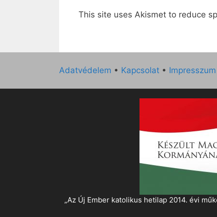
This site uses Akismet to reduce 
Adatvédelem
•
Kapcsolat
•
Impresszum
„Az Új Ember katolikus hetilap 2014. évi 