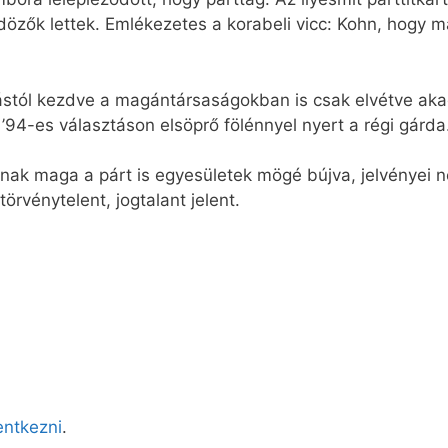
ldözők lettek. Emlékezetes a korabeli vicc: Kohn, hogy 
stól kezdve a magántársaságokban is csak elvétve akadt
’94-es választáson elsöprő fölénnyel nyert a régi gárd
ak maga a párt is egyesületek mögé bújva, jelvényei nél
törvénytelent, jogtalant jelent.
lentkezni
.