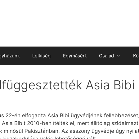
gyházunk
Lelkiség
Egymásért
Család
Kö
függesztették Asia Bibi h
ius 22-én elfogadta Asia Bibi ügyvédjének fellebbezését
. Asia Bibit 2010-ben ítélték el, mert állítólag szidalm
k minősül Pakisztánban. Az asszony ügyvédje úgy nyilat
 kiszabadulása valós lehetőséggé vált.