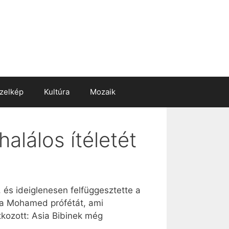
zelkép
Kultúra
Mozaik
alálos ítéletét
, és ideiglenesen felfüggesztette a
azta Mohamed prófétát, ami
kozott: Asia Bibinek még