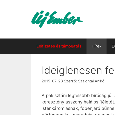
Kilépés
a
tartalomba
Előfizetés és támogatás
Hírek
E
Ideiglenesen fel
2015-07-23
Szerző:
Szalontai Anikó
A pakisztáni legfelsőbb bíróság júl
keresztény asszony halálos ítéletét
istenkáromlásnak, főbenjáró bűnne
börtönben kell maradnia, de most a