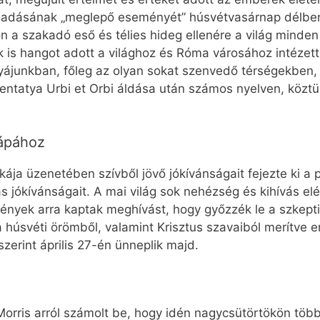
madásának „meglepő eseményét” húsvétvasárnap délben,
 a szakadó eső és télies hideg ellenére a világ minden 
 is hangot adott a világhoz és Róma városához intézet
ájunkban, főleg az olyan sokat szenvedő térségekben, m
entatya Urbi et Orbi áldása után számos nyelven, köztük
pápához
ája üzenetében szívből jövő jókívánságait fejezte ki a
 jókívánságait. A mai világ sok nehézség és kihívás elé ál
ények arra kaptak meghívást, hogy győzzék le a szkepti
úsvéti örömből, valamint Krisztus szavaiból merítve e
zerint április 27-én ünneplik majd.
Morris arról számolt be, hogy idén nagycsütörtökön tö