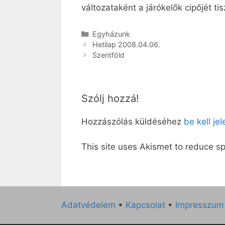
változataként a járókelők cipőjét tis
Kategória
Egyházunk
Hetilap 2008.04.06.
Szentföld
Szólj hozzá!
Hozzászólás küldéséhez
be kell je
This site uses Akismet to reduce 
Adatvédelem
•
Kapcsolat
•
Impresszum