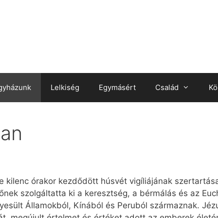
gyházunk
Lelkiség
Egymásért
Család
Kö
ban
 kilenc órakor kezdődött húsvét vigíliájának szertartá
nek szolgáltatta ki a keresztség, a bérmálás és az Euch
yesült Államokból, Kínából és Peruból származnak. Jéz
t, megújult értelmet és értéket adott az emberek életén