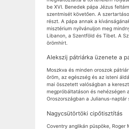
be XVI. Benedek pápa Jézus feltá
szentmisét követően. A szertartáson
részt. A pápa annak a kívánságának
misztérium nyilvánuljon meg mindny
Libanon, a Szentföld és Tibet. A Sz
örömhírt.
Alekszij pátriárka üzenete a 
Moszkva és minden oroszok pátriárk
öröm, az egészség és az isteni áldás
mai összetett valóságban a kereszt
megpróbáltatáson és nehézségen a h
Oroszországban a Julianus-naptár s
Nagycsütörtöki cipőtisztítás
Coventry anglikán püspöke, Roger 