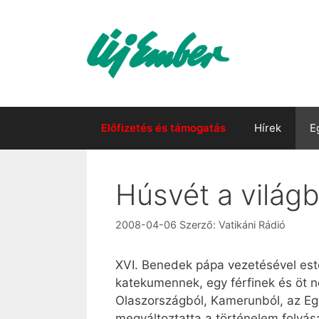
Kilépés
a
tartalomba
Előfizetés és támogatás
Hírek
E
Húsvét a világ
2008-04-06
Szerző:
Vatikáni Rádió
XVI. Benedek pápa vezetésével este
katekumennek, egy férfinek és öt nő
Olaszországból, Kamerunból, az Eg
megváltoztatta a történelem folyásá