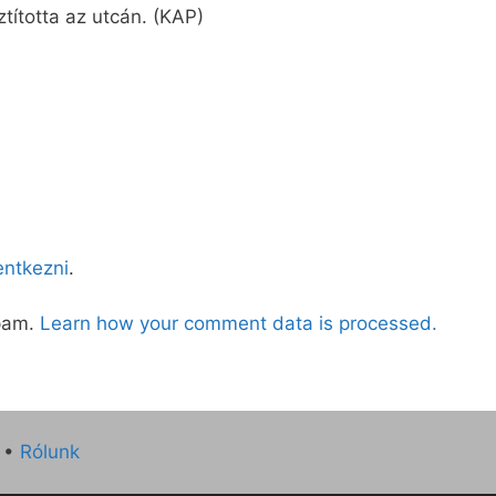
ztította az utcán. (KAP)
lentkezni
.
spam.
Learn how your comment data is processed.
•
Rólunk