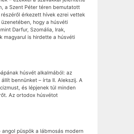
 a Szent Péter téren bemutatott
részéről érkezett hívek ezrei vettek
t üzenetében, hogy a húsvéti
int Darfur, Szomália, Irak,
 magyarul is hirdette a húsvéti
 pápának húsvét alkalmából: az
lít bennünket – írta II. Alekszij. A
cizmust, és lépjenek túl minden
rőt. Az ortodox húsvétot
bb angol püspök a lábmosás modern