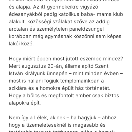
és alapja. Az itt gyermekeikre vigyázó
édesanyákból pedig katolikus baba- mama klub
alakult, közösségi szálakat szőve az addig
arctalan és személytelen paneldzsungel
korábban még egymásnak köszönni sem képes
lakói közé.
Hogy miért éppen most jutott eszembe mindez?
Mert augusztus 20-án, államalapító Szent
István királyunk ünnepén – mint minden évben –
most is hallani fogjuk templomainkban a
sziklára és a homokra épült ház történetét.
Hogy a bölcs és megfontolt ember csak biztos
alapokra épít.
Nem így a Lélek, akinek – ha hagyjuk – ahhoz,
hogy a tízemeleteseknél is magasabb és