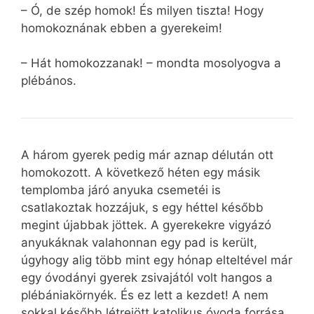
– Ó, de szép homok! És milyen tiszta! Hogy
homokoznának ebben a gyerekeim!
– Hát homokozzanak! – mondta mosolyogva a
plébános.
A három gyerek pedig már aznap délután ott
homokozott. A következő héten egy másik
templomba járó anyuka csemetéi is
csatlakoztak hozzájuk, s egy héttel később
megint újabbak jöttek. A gyerekekre vigyázó
anyukáknak valahonnan egy pad is került,
úgyhogy alig több mint egy hónap elteltével már
egy óvodányi gyerek zsivajától volt hangos a
plébániakörnyék. És ez lett a kezdet! A nem
sokkal később létrejött katolikus óvoda forrása