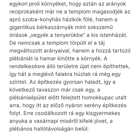
egykori proli környéket, hogy aztán az arányok
reciprokaként már ne a templom magasodjék az
apró szoba-konyhás házikók fölé, hanem a
gigantikus bérkaszárnyák mint sokszemű
óriások „vegyék a tenyerükbe” a kis istenházát.
De nemcsak a templom törpült el a táj
megváltozott arányaival, hanem a hozzá tartozó
plébániát is hamar kinőtte a környék. A
rendelkezésre álló területre újat nem építhettek,
így hát a meglévő falakra húztak rá még egy
szintet. Az építkezés gyorsan haladt, így a
következő tavaszon már csak egy, a
plébániaépület előtt felejtett homokkupac utalt
arra, hogy itt az előző nyáron serény építkezés
folyt. Erre csodálkozott rá egy kisgyermekes
anyuka a vasárnapi miséről kifelé jövet, a
plébános hallótávolságán belül: