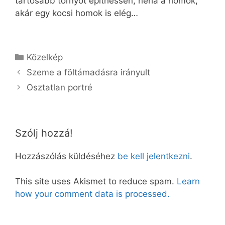
tartósabb tornyot építhessen, néha a homok,
akár egy kocsi homok is elég…
Kategória
Közelkép
Szeme a föltámadásra irányult
Osztatlan portré
Szólj hozzá!
Hozzászólás küldéséhez
be kell jelentkezni
.
This site uses Akismet to reduce spam.
Learn
how your comment data is processed.