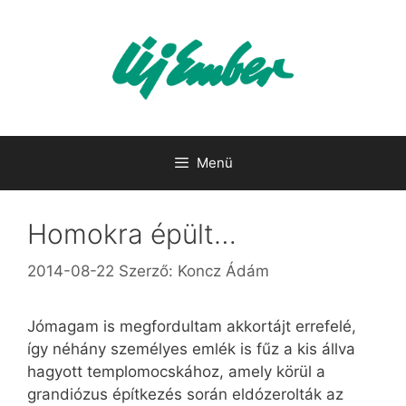
Kilépés
a
tartalomba
Menü
Homokra épült…
2014-08-22
Szerző:
Koncz Ádám
Jómagam is megfordultam akkortájt errefelé,
így néhány személyes emlék is fűz a kis állva
hagyott templomocskához, amely körül a
grandiózus építkezés során eldózerolták az