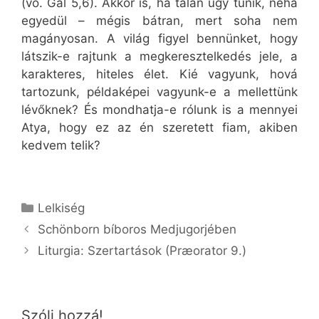
(vö. Gal 5,6). Akkor is, ha talán úgy tűnik, néha
egyedül – mégis bátran, mert soha nem
magányosan. A világ figyel bennünket, hogy
látszik-e rajtunk a megkeresztelkedés jele, a
karakteres, hiteles élet. Kié vagyunk, hová
tartozunk, példaképei vagyunk-e a mellettünk
lévőknek? És mondhatja-e rólunk is a mennyei
Atya, hogy ez az én szeretett fiam, akiben
kedvem telik?
Kategória
Lelkiség
Schönborn bíboros Medjugorjében
Liturgia: Szertartások (Præorator 9.)
Szólj hozzá!