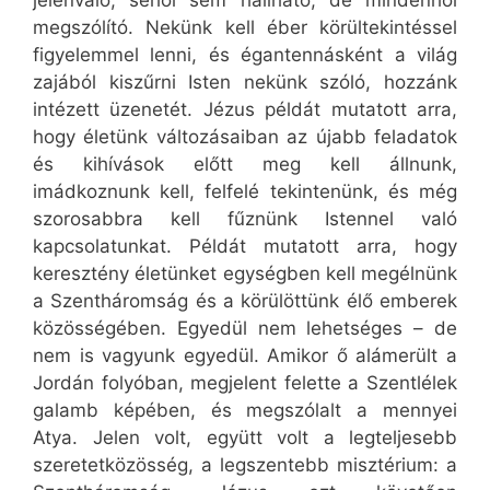
jelenvaló, sehol sem hallható, de mindenhol
megszólító. Nekünk kell éber körültekintéssel
figyelemmel lenni, és égantennásként a világ
zajából kiszűrni Isten nekünk szóló, hozzánk
intézett üzenetét. Jézus példát mutatott arra,
hogy életünk változásaiban az újabb feladatok
és kihívások előtt meg kell állnunk,
imádkoznunk kell, felfelé tekintenünk, és még
szorosabbra kell fűznünk Istennel való
kapcsolatunkat. Példát mutatott arra, hogy
keresztény életünket egységben kell megélnünk
a Szentháromság és a körülöttünk élő emberek
közösségében. Egyedül nem lehetséges – de
nem is vagyunk egyedül. Amikor ő alámerült a
Jordán folyóban, megjelent felette a Szentlélek
galamb képében, és megszólalt a mennyei
Atya. Jelen volt, együtt volt a legteljesebb
szeretetközösség, a legszentebb misztérium: a