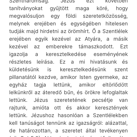
Szentháromság. Jézus ezt követően
tanítványokat gyűjtött maga köré, hogy
megvalósuljon egy földi szeretetközösség,
melynek erejében és egységében hitelesen
tudják majd hirdetni az örömhírt. Ő a Szentlélek
erejében egyik kezével az Atyára, a másik
kezével az emberekre támaszkodott. Ezt
igazolja a keresztelkedése eseményének
részletes leírása. Ez a mi hivatásunk és
küldetésünk is keresztelkedésünk szent
pillanatától kezdve, amikor Isten gyermeke, az
egyház tagja lettünk, amikor eltörlődött
lelkünkről az áteredő bűn, és örökre lefoglaltak
lettünk. Jézus szeretetének pecsétje van
rajtunk, amióta ott és akkor keresztények
lettünk. Jézushoz hasonlóan a Szentlélekben
kell tanúságot tennünk az igazságról: alázattal,
de határozottan, a szeretet által tevékenyen