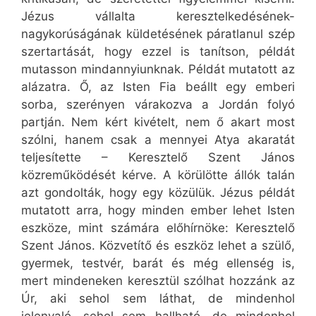
Jézus vállalta keresztelkedésének-
nagykorúságának küldetésének páratlanul szép
szertartását, hogy ezzel is tanítson, példát
mutasson mindannyiunknak. Példát mutatott az
alázatra. Ő, az Isten Fia beállt egy emberi
sorba, szerényen várakozva a Jordán folyó
partján. Nem kért kivételt, nem ő akart most
szólni, hanem csak a mennyei Atya akaratát
teljesítette – Keresztelő Szent János
közreműködését kérve. A körülötte állók talán
azt gondolták, hogy egy közülük. Jézus példát
mutatott arra, hogy minden ember lehet Isten
eszköze, mint számára előhírnöke: Keresztelő
Szent János. Közvetítő és eszköz lehet a szülő,
gyermek, testvér, barát és még ellenség is,
mert mindeneken keresztül szólhat hozzánk az
Úr, aki sehol sem láthat, de mindenhol