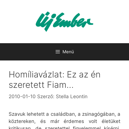
Kilépés
a
tartalomba
Menü
Homíliavázlat: Ez az én
szeretett Fiam…
2010-01-10
Szerző:
Stella Leontin
Szavuk lehetett a családban, a zsinagógában, a
köztereken, és már érdemes volt életüket
kritikusan, de szeretettel figyelemmel kísérni.