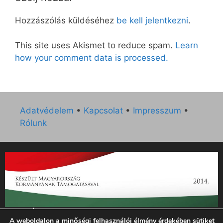
Hozzászólás küldéséhez
be kell jelentkezni
.
This site uses Akismet to reduce spam.
Learn
how your comment data is processed.
Adatvédelem
•
Kapcsolat
•
Impresszum
•
Rólunk
„Az Új Ember katolikus hetilap 2014. évi működésének
A weboldalon a minőségi felhasználói élmény érdekében sütiket