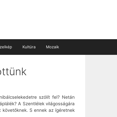
zelkép
Kultúra
Mozaik
öttünk
ibálcselekedetre szólít fel? Netán
táplálék? A Szentlélek világosságára
t követőknek. S ennek az ígéretnek