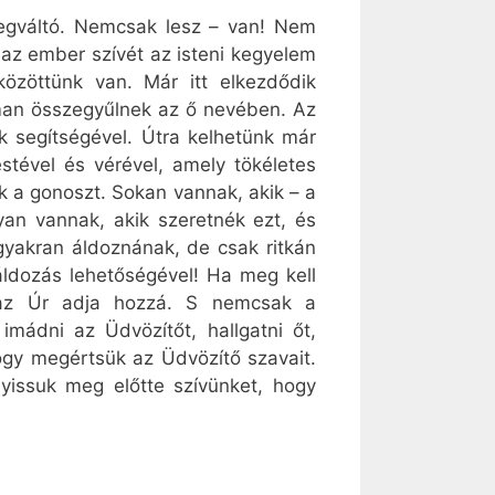
Megváltó. Nemcsak lesz – van! Nem
 az ember szívét az isteni kegyelem
közöttünk van. Már itt elkezdődik
man összegyűlnek az ő nevében. Az
ék segítségével. Útra kelhetünk már
stével és vérével, amely tökéletes
ünk a gonoszt. Sokan vannak, akik – a
yan vannak, akik szeretnék ezt, és
gyakran áldoznának, de csak ritkán
áldozás lehetőségével! Ha meg kell
t az Úr adja hozzá. S nemcsak a
imádni az Üdvözítőt, hallgatni őt,
ogy megértsük az Üdvözítő szavait.
issuk meg előtte szívünket, hogy