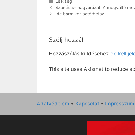
Kategória
Lelkiség
Szentírás-magyarázat: A megváltó mozd
Ide bármikor betérhetsz
Szólj hozzá!
Hozzászólás küldéséhez
be kell je
This site uses Akismet to reduce 
Adatvédelem
•
Kapcsolat
•
Impresszum