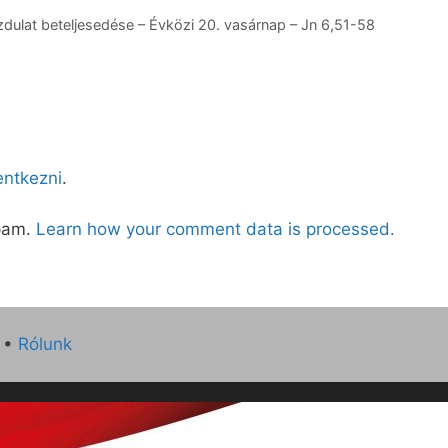
ulat beteljesedése – Évközi 20. vasárnap – Jn 6,51-58
lentkezni
.
spam.
Learn how your comment data is processed.
•
Rólunk