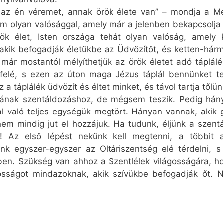
a az én véremet, annak örök élete van” – mondja a 
nem olyan valósággal, amely már a jelenben bekapcsolja
örök élet, Isten országa tehát olyan valóság, amely 
akik befogadják életükbe az Üdvözítőt, és ketten-hár
 már mostantól mélyíthetjük az örök életet adó táplál
felé, s ezen az úton maga Jézus táplál bennünket te
z a táplálék üdvözít és éltet minket, és távol tartja től
tnának szentáldozáshoz, de mégsem teszik. Pedig hán
 való teljes egységük megtört. Hányan vannak, akik 
 nem mindig jut el hozzájuk. Ha tudunk, éljünk a szent
suk! Az első lépést nekünk kell megtenni, a többi
unk egyszer-egyszer az Oltáriszentség elé térdelni, s 
tében. Szükség van ahhoz a Szentlélek világosságára, h
sságot mindazoknak, akik szívükbe befogadják őt. Ny
!