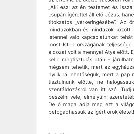
„Aki eszi az én testemet és issz
csupán ígérettel áll elő Jézus, ha
titokzatos „vérkeringésébe”. Az 
mindazokban és mindazok között, 
Istennel való kapcsolatunkat tehát
most Isten országának teljessége 
áldozat volt a mennyei Atya előtt. E
kellő megtisztulás után – járulha
mégsem tehetik, mert az egyházzal
nyílik rá lehetőségük, mert a pap
tisztulnunk előtte, ne halogas
szentáldozásról van itt szó. Tudj
beszélni vele, elmélyülni szerete
De ő maga adja meg ezt a világo
befogadhassuk az ígért örök életet