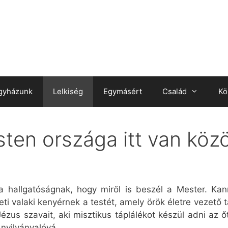
gyházunk
Lelkiség
Egymásért
Család
Kö
Isten országa itt van köz
hallgatóságnak, hogy miről is beszél a Mester. Kann
i valaki kenyérnek a testét, amely örök életre vezető 
zus szavait, aki misztikus táplálékot készül adni az ő
 nyilvánvalóvá.