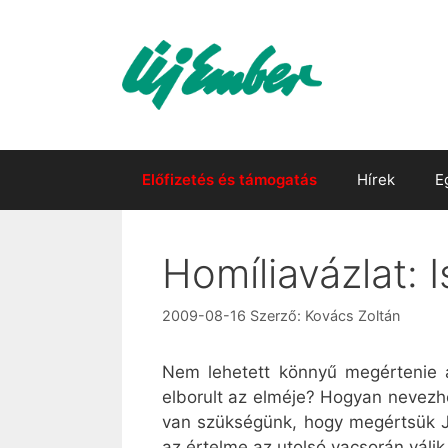
Kilépés
a
tartalomba
Előfizetés és támogatás
Hírek
E
Homíliavázlat: 
2009-08-16
Szerző:
Kovács Zoltán
Nem lehetett könnyű megértenie a 
elborult az elméje? Hogyan nevezhet
van szükségünk, hogy megértsük Jé
az értelme az utolsó vacsorán válik