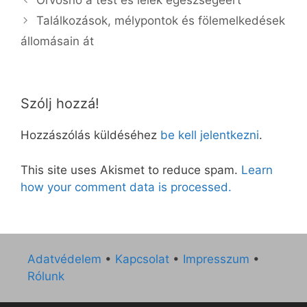
Orvosnő a test és lélek egészségéért
Találkozások, mélypontok és fölemelkedések
állomásain át
Szólj hozzá!
Hozzászólás küldéséhez
be kell jelentkezni
.
This site uses Akismet to reduce spam.
Learn
how your comment data is processed.
Adatvédelem
•
Kapcsolat
•
Impresszum
•
Rólunk