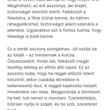
Megbízható, az erő asszonya, aki erejét,
biztonságát Istenből meríti. Felkészült a
feladatra, a férje bízhat benne, és bátran
ráhagyatkozhat, biztonságot jelent számára a
jelenléte. Ugyanakkor azt is fontos tudnia, hogy
felesége is bízik benne.
Ez a derék asszony szorgalmas. Jól osztja be
az idejét – ez mindennek a kulcsa.
Összeszedett. Korán kel, felkészíti magát
testileg-lelkileg az előtte álló napra. Ez az
asszony tudja, hogy ha reggel először Istent
köszönti, akkor családja ébredése is
kellemesebb lesz. A reggeli kapkodás helyett
mindenkire van ideje. Meggondolja a döntéseit,
ha kell, tud nemet is mondani. Szeretetteljes,
bölcsen nyitja ki száját, és ha szól, szeretetet