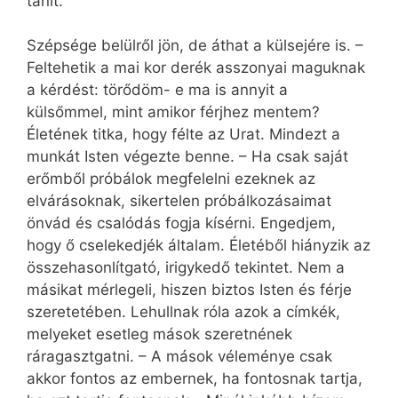
tanít.
Szépsége belülről jön, de áthat a külsejére is. –
Feltehetik a mai kor derék asszonyai maguknak
a kérdést: törődöm- e ma is annyit a
külsőmmel, mint amikor férjhez mentem?
Életének titka, hogy félte az Urat. Mindezt a
munkát Isten végezte benne. – Ha csak saját
erőmből próbálok megfelelni ezeknek az
elvárásoknak, sikertelen próbálkozásaimat
önvád és csalódás fogja kísérni. Engedjem,
hogy ő cselekedjék általam. Életéből hiányzik az
összehasonlítgató, irigykedő tekintet. Nem a
másikat mérlegeli, hiszen biztos Isten és férje
szeretetében. Lehullnak róla azok a címkék,
melyeket esetleg mások szeretnének
ráragasztgatni. – A mások véleménye csak
akkor fontos az embernek, ha fontosnak tartja,