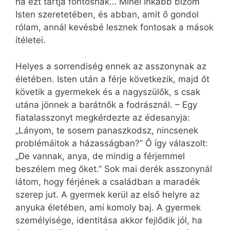
ha ezt tartja fontosnak… Minél inkább bízom
Isten szeretetében, és abban, amit ő gondol
rólam, annál kevésbé lesznek fontosak a mások
ítéletei.
Helyes a sorrendiség ennek az asszonynak az
életében. Isten után a férje következik, majd őt
követik a gyermekek és a nagyszülők, s csak
utána jönnek a barátnők a fodrásznál. – Egy
fiatalasszonyt megkérdezte az édesanyja:
„Lányom, te sosem panaszkodsz, nincsenek
problémáitok a házasságban?” Ő így válaszolt:
„De vannak, anya, de mindig a férjemmel
beszélem meg őket.” Sok mai derék asszonynál
látom, hogy férjének a családban a maradék
szerep jut. A gyermek kerül az első helyre az
anyuka életében, ami komoly baj. A gyermek
személyisége, identitása akkor fejlődik jól, ha