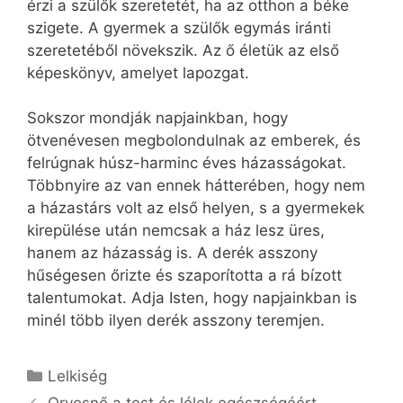
érzi a szülők szeretetét, ha az otthon a béke
szigete. A gyermek a szülők egymás iránti
szeretetéből növekszik. Az ő életük az első
képeskönyv, amelyet lapozgat.
Sokszor mondják napjainkban, hogy
ötvenévesen megbolondulnak az emberek, és
felrúgnak húsz-harminc éves házasságokat.
Többnyire az van ennek hátterében, hogy nem
a házastárs volt az első helyen, s a gyermekek
kirepülése után nemcsak a ház lesz üres,
hanem az házasság is. A derék asszony
hűségesen őrizte és szaporította a rá bízott
talentumokat. Adja Isten, hogy napjainkban is
minél több ilyen derék asszony teremjen.
Kategória
Lelkiség