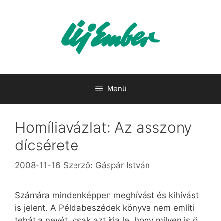
Kilépés
a
tartalomba
Menü
Homíliavázlat: Az asszony
dícsérete
2008-11-16
Szerző:
Gáspár István
Számára mindenképpen meghívást és kihívást
is jelent. A Példabeszédek könyve nem említi
tehát a nevét, csak azt írja le, hogy milyen is ő.