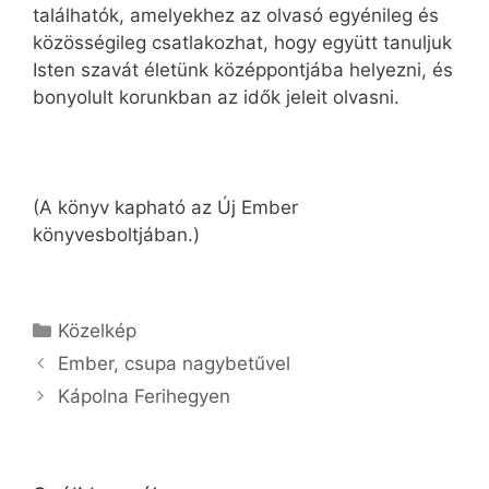
találhatók, amelyekhez az olvasó egyénileg és
közösségileg csatlakozhat, hogy együtt tanuljuk
Isten szavát életünk középpontjába helyezni, és
bonyolult korunkban az idők jeleit olvasni.
(A könyv kapható az Új Ember
könyvesboltjában.)
Kategória
Közelkép
Ember, csupa nagybetűvel
Kápolna Ferihegyen