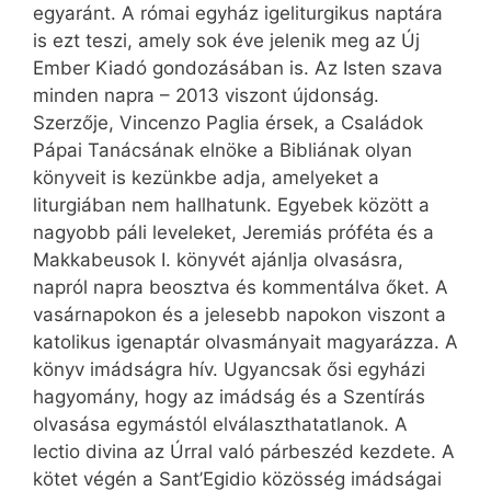
egyaránt. A római egyház igeliturgikus naptára
is ezt teszi, amely sok éve jelenik meg az Új
Ember Kiadó gondozásában is. Az Isten szava
minden napra – 2013 viszont újdonság.
Szerzője, Vincenzo Paglia érsek, a Családok
Pápai Tanácsának elnöke a Bibliának olyan
könyveit is kezünkbe adja, amelyeket a
liturgiában nem hallhatunk. Egyebek között a
nagyobb páli leveleket, Jeremiás próféta és a
Makkabeusok I. könyvét ajánlja olvasásra,
napról napra beosztva és kommentálva őket. A
vasárnapokon és a jelesebb napokon viszont a
katolikus igenaptár olvasmányait magyarázza. A
könyv imádságra hív. Ugyancsak ősi egyházi
hagyomány, hogy az imádság és a Szentírás
olvasása egymástól elválaszthatatlanok. A
lectio divina az Úrral való párbeszéd kezdete. A
kötet végén a Sant’Egidio közösség imádságai