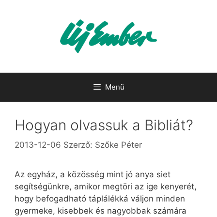
Kilépés
a
tartalomba
Menü
Hogyan olvassuk a Bibliát?
2013-12-06
Szerző:
Szőke Péter
Az egyház, a közösség mint jó anya siet
segítségünkre, amikor megtöri az ige kenyerét,
hogy befogadható táplálékká váljon minden
gyermeke, kisebbek és nagyobbak számára