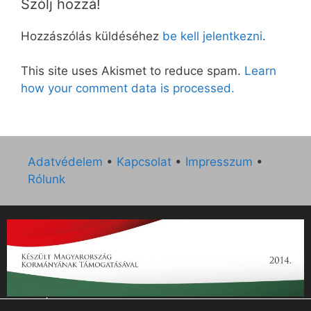
Szólj hozzá!
Hozzászólás küldéséhez
be kell jelentkezni
.
This site uses Akismet to reduce spam.
Learn
how your comment data is processed.
Adatvédelem
•
Kapcsolat
•
Impresszum
•
Rólunk
„Az Új Ember katolikus hetilap 2014. évi működésének