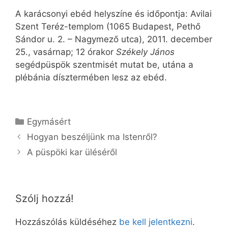
A karácsonyi ebéd helyszíne és időpontja: Avilai
Szent Teréz-templom (1065 Budapest, Pethő
Sándor u. 2. – Nagymező utca), 2011. december
25., vasárnap; 12 órakor
Székely János
segédpüspök szentmisét mutat be, utána a
plébánia dísztermében lesz az ebéd.
Kategória
Egymásért
Hogyan beszéljünk ma Istenről?
A püspöki kar üléséről
Szólj hozzá!
Hozzászólás küldéséhez
be kell jelentkezni
.