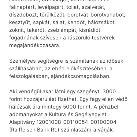
falinaptárt, levélpapírt, tollat, szalvétát,
díszdobozt, törülközőt, borotvát-borotvahabot,
kesztyűt, sapkát, sálat, kendőt, hálózsákot,
zoknit, takarót, zseblámpát, kisrádiót
fogadnának szívesen a rászoruló testvérek
megajándékozására.
Személyes segítségre is számítanak az idősek
szállításában, az ebéd előkészítésében, a
felszolgálásban, ajándékcsomagolásban.
Aki vendégül akar látni egy szegényt, 3000
forint hozzájárulást fizethet. Egy fagy ellen védő
hálózsák ára mintegy 5000 forint. A pénzbeli
adományokat a Kultúra és Segélyegylet
Alapítvány 12001008-00110054-00100004
(Raiffeisen Bank Rt.) számlaszámra várják.