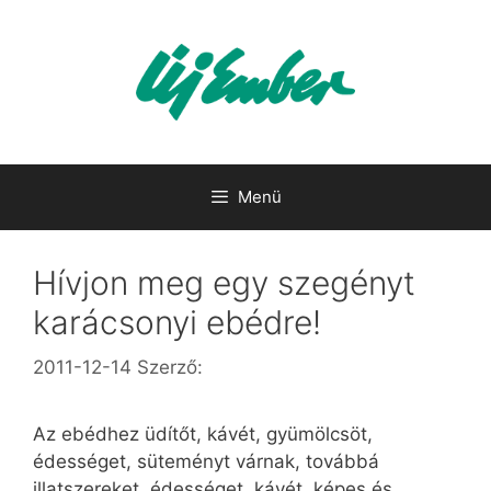
Kilépés
a
tartalomba
Menü
Hívjon meg egy szegényt
karácsonyi ebédre!
2011-12-14
Szerző:
Az ebédhez üdítőt, kávét, gyümölcsöt,
édességet, süteményt várnak, továbbá
illatszereket, édességet, kávét, képes és