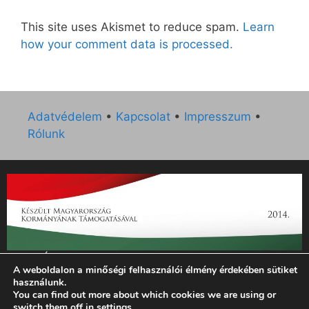
This site uses Akismet to reduce spam.
Learn
how your comment data is processed.
Adatvédelem
•
Kapcsolat
•
Impresszum
•
Rólunk
„Az Új Ember katolikus hetilap 2014. évi működésének
A weboldalon a minőségi felhasználói élmény érdekében sütiket
támogatását az EGYH-KCP-14-P-0121 sz. támogatási
használunk.
szerződés keretében 3 000 000 Ft összegben támogatta az
You can find out more about which cookies we are using or
Emberi Erőforrások Minisztériuma.”
switch them off in
settings
.