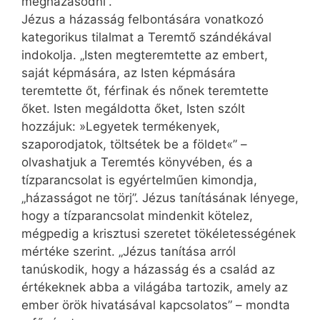
megházasodni”.
Jézus a házasság felbontására vonatkozó
kategorikus tilalmat a Teremtő szándékával
indokolja. „Isten megteremtette az embert,
saját képmására, az Isten képmására
teremtette őt, férfinak és nőnek teremtette
őket. Isten megáldotta őket, Isten szólt
hozzájuk: »Legyetek termékenyek,
szaporodjatok, töltsétek be a földet«” –
olvashatjuk a Teremtés könyvében, és a
tízparancsolat is egyértelműen kimondja,
„házasságot ne törj”. Jézus tanításának lényege,
hogy a tízparancsolat mindenkit kötelez,
mégpedig a krisztusi szeretet tökéletességének
mértéke szerint. „Jézus tanítása arról
tanúskodik, hogy a házasság és a család az
értékeknek abba a világába tartozik, amely az
ember örök hivatásával kapcsolatos” – mondta