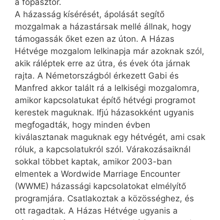
a főpásztor.
A házasság kísérését, ápolását segítő
mozgalmak a házastársak mellé állnak, hogy
támogassák őket ezen az úton. A Házas
Hétvége mozgalom lelkinapja már azoknak szól,
akik ráléptek erre az útra, és évek óta járnak
rajta. A Németországból érkezett Gabi és
Manfred akkor talált rá a lelkiségi mozgalomra,
amikor kapcsolatukat építő hétvégi programot
kerestek maguknak. Ifjú házasokként ugyanis
megfogadták, hogy minden évben
kiválasztanak maguknak egy hétvégét, ami csak
róluk, a kapcsolatukról szól. Várakozásaiknál
sokkal többet kaptak, amikor 2003-ban
elmentek a Wordwide Marriage Encounter
(WWME) házassági kapcsolatokat elmélyítő
programjára. Csatlakoztak a közösséghez, és
ott ragadtak. A Házas Hétvége ugyanis a