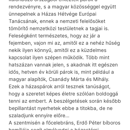
rendezvényre, s a magyar közösséggel együtt
ünnepelnek a Házas Hétvége Európai
Tanácsának, ennek a nemzeti felelősöket
tömörítő nemzetközi testületnek a tagjai is.
Feleségként természetes, hogy az jár a
fejemben, vajon mi az, amitől ez a nehéz hűség
nekik ilyen könnyű, amitől ez a küzdelmes
kapcsolat ilyen szépen működik. Több mint
hatszázan vannak jelen, s akadnak itt egészen
idős, hetven év körüli párok is, mint például a
magyar alapítók, Csanády Márta és Mihály.
Ezek a házaspárok arról tesznek tanúságot,
hogy a szeretet képes életre szólóan boldoggá
tenni az embert. A beszélgetések során később
bepillantást nyerhetek ebbe a titokba, de ne
szaladjunk ennyire előre…
A szentmisén a főcelebráns, Erdő Péter bíboros