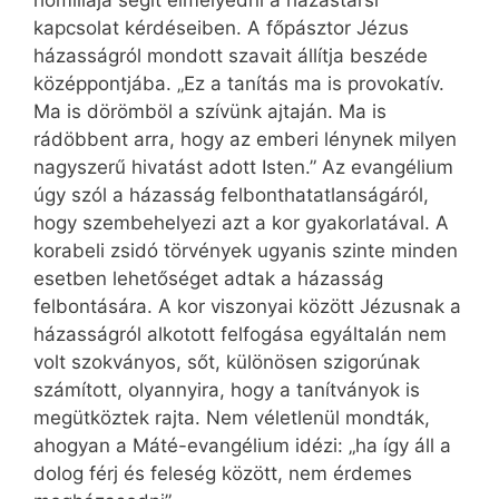
homíliája segít elmélyedni a házastársi
kapcsolat kérdéseiben. A főpásztor Jézus
házasságról mondott szavait állítja beszéde
középpontjába. „Ez a tanítás ma is provokatív.
Ma is dörömböl a szívünk ajtaján. Ma is
rádöbbent arra, hogy az emberi lénynek milyen
nagyszerű hivatást adott Isten.” Az evangélium
úgy szól a házasság felbonthatatlanságáról,
hogy szembehelyezi azt a kor gyakorlatával. A
korabeli zsidó törvények ugyanis szinte minden
esetben lehetőséget adtak a házasság
felbontására. A kor viszonyai között Jézusnak a
házasságról alkotott felfogása egyáltalán nem
volt szokványos, sőt, különösen szigorúnak
számított, olyannyira, hogy a tanítványok is
megütköztek rajta. Nem véletlenül mondták,
ahogyan a Máté-evangélium idézi: „ha így áll a
dolog férj és feleség között, nem érdemes