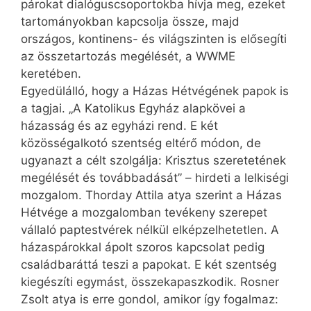
párokat dialóguscsoportokba hívja meg, ezeket
tartományokban kapcsolja össze, majd
országos, kontinens- és világszinten is elősegíti
az összetartozás megélését, a WWME
keretében.
Egyedülálló, hogy a Házas Hétvégének papok is
a tagjai. „A Katolikus Egyház alapkövei a
házasság és az egyházi rend. E két
közösségalkotó szentség eltérő módon, de
ugyan­azt a célt szolgálja: Krisztus szeretetének
megélését és továbbadását” – hirdeti a lelkiségi
mozgalom. Thorday Attila atya szerint a Házas
Hétvége a mozgalomban tevékeny szerepet
vállaló paptestvérek nélkül elképzelhetetlen. A
házaspárokkal ápolt szoros kapcsolat pedig
családbaráttá teszi a papokat. E két szentség
kiegészíti egymást, összekapaszkodik. Rosner
Zsolt atya is erre gondol, amikor így fogalmaz: