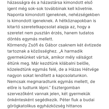
házasságra és a házastársa kimondott első
igent még sok-sok továbbinak kell követnie.
Naponta kimondott igeneknek, nehézségekben
is kimondott igeneknek. A hétköznapokban is
kitartó szeretetkapcsolat alapja az, hogy a
szeretet nem pusztán érzés, hanem tudatos
döntés egymás mellett.
Körmendy Zsófi és Gábor csaknem két évtizede
tartoznak a közösséghez. „A harmadik
gyermekünket vártuk, amikor mély válságot
éltünk meg. Már kezdtünk kilábalni belőle,
közeledtünk egymás felé, de a Házas Hétvége
nagyon sokat lendített a kapcsolatunkon.
Nemcsak megmaradtunk egymás mellett, de
előre is tudtunk lépni.” Esztergomban
szervezőként vannak jelen, két gyermekük
önkéntesként segédkezik. Péter fiuk a budai
görögkatolikus egyházközség hittanos