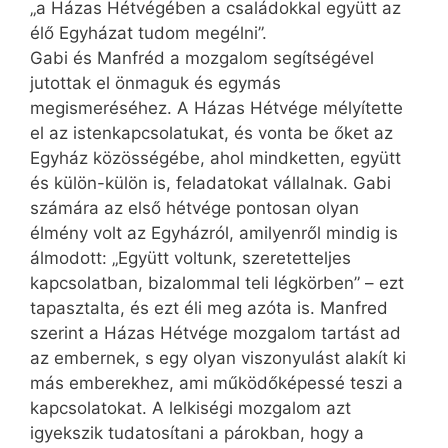
„a Házas Hétvégében a családokkal együtt az
élő Egyházat tudom megélni”.
Gabi és Manfréd a mozgalom segítségével
jutottak el önmaguk és egymás
megismeréséhez. A Házas Hétvége mélyítette
el az istenkapcsolatukat, és vonta be őket az
Egyház közösségébe, ahol mindketten, együtt
és külön-külön is, feladatokat vállalnak. Gabi
számára az első hétvége pontosan olyan
élmény volt az Egyházról, amilyenről mindig is
álmodott: „Együtt voltunk, szeretetteljes
kapcsolatban, bizalommal teli légkörben” – ezt
tapasztalta, és ezt éli meg azóta is. Manfred
szerint a Házas Hétvége mozgalom tartást ad
az embernek, s egy olyan viszonyulást alakít ki
más emberekhez, ami működőképessé teszi a
kapcsolatokat. A lelkiségi mozgalom azt
igyekszik tudatosítani a párokban, hogy a