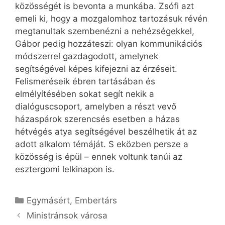
közösségét is bevonta a munkába. Zsófi azt
emeli ki, hogy a mozgalomhoz tartozásuk révén
megtanultak szembenézni a nehézségekkel,
Gábor pedig hozzáteszi: olyan kommunikációs
módszerrel gazdagodott, amelynek
segítségével képes kifejezni az érzéseit.
Felismeréseik ébren tartásában és
elmélyítésében sokat segít nekik a
dialóguscsoport, amelyben a részt vevő
házaspárok szerencsés esetben a házas
hétvégés atya segítségével beszélhetik át az
adott alkalom témáját. S eközben persze a
közösség is épül – ennek voltunk tanúi az
esztergomi lelkinapon is.
Kategória
Egymásért
,
Embertárs
Ministránsok városa