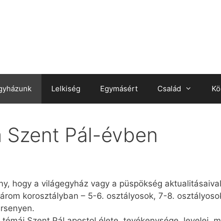
gyházunk
Lelkiség
Egymásért
Család
Kö
a Szent Pál-évben
, hogy a világegyház vagy a püspökség aktualitásaiva
árom korosztályban – 5-6. osztályosok, 7-8. osztályosok
ersenyen.
témái Szent Pál apostol élete, tevékenysége, levelei, mis