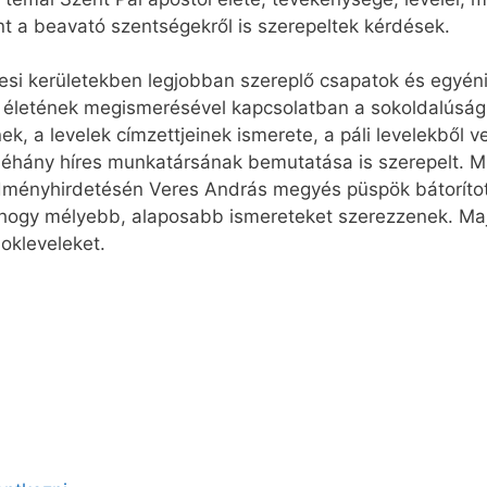
int a beavató szentségekről is szerepeltek kérdések.
si kerületekben legjobban szereplő csapatok és egyéni 
ál életének megismerésével kapcsolatban a sokoldalúságr
nek, a levelek címzettjeinek ismerete, a páli levelekből v
néhány híres munkatársának bemutatása is szerepelt. M
dményhirdetésén Veres András megyés püspök bátorított
 hogy mélyebb, alaposabb ismereteket szerezzenek. Maj
okleveleket.