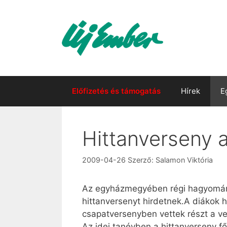
Kilépés
a
tartalomba
Előfizetés és támogatás
Hírek
E
Hittanverseny 
2009-04-26
Szerző:
Salamon Viktória
Az egyházmegyében régi hagyomány
hittanversenyt hirdetnek.A diákok h
csapatversenyben vettek részt a v
Az idei tanévben a hittanverseny fő 