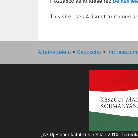
Hozzászólás küldéséhez
be kell je
This site uses Akismet to reduce 
Adatvédelem
•
Kapcsolat
•
Impresszum
„Az Új Ember katolikus hetilap 2014. évi 