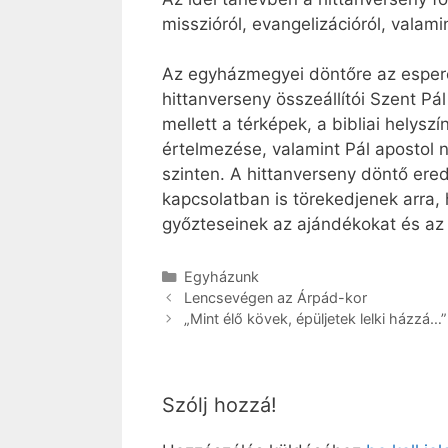
misszióról, evangelizációról, valam
Az egyházmegyei döntőre az espere
hittanverseny összeállítói Szent P
mellett a térképek, a bibliai helyszí
értelmezése, valamint Pál apostol 
szinten. A hittanverseny döntő ere
kapcsolatban is törekedjenek arra,
győzteseinek az ajándékokat és az 
Kategória
Egyházunk
Lencsevégen az Árpád-kor
„Mint élő kövek, épüljetek lelki házzá…”
Szólj hozzá!