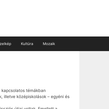
zelkép
Kultúra
Mozaik
l kapcsolatos témákban
, illetve középiskolások – egyéni és
sziós útjai voltak. Emellett a