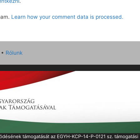
lentkezni
.
spam.
Learn how your comment data is processed.
•
Rólunk
működésének támogatását az EGYH-KCP-14-P-0121 sz. támogatás