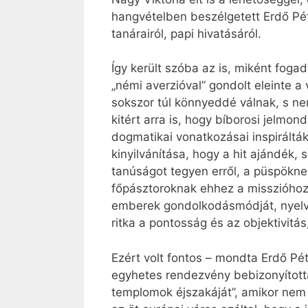
hangvételben beszélgetett Erdő Péter
tanárairól, papi hivatásáról.
Így került szóba az is, miként fogad
„némi averzióval” gondolt eleinte 
sokszor túl könnyeddé válnak, s ne
kitért arra is, hogy bíborosi jelmo
dogmatikai vonatkozásai inspirálták
kinyilvánítása, hogy a hit ajándék,
tanúságot tegyen erről, a püspöknek
főpásztoroknak ehhez a misszióhoz a 
emberek gondolkodásmódját, nyelvé
ritka a pontosság és az objektivitá
Ezért volt fontos – mondta Erdő Pét
egyhetes rendezvény bebizonyított
templomok éjszakáját”, amikor nem 