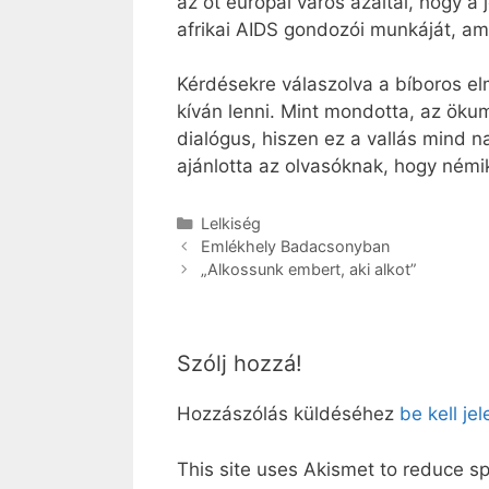
az öt európai város azáltal, hogy 
afrikai AIDS gondozói munkáját, 
Kérdésekre válaszolva a bíboros elm
kíván lenni. Mint mondotta, az ökum
dialógus, hiszen ez a vallás mind 
ajánlotta az olvasóknak, hogy némi
Kategória
Lelkiség
Emlékhely Badacsonyban
„Alkossunk embert, aki alkot”
Szólj hozzá!
Hozzászólás küldéséhez
be kell je
This site uses Akismet to reduce 