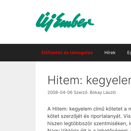
Kilépés
a
tartalomba
Előfizetés és támogatás
Hírek
E
Hitem: kegyel
2008-04-06
Szerző:
Bókay László
A Hitem: kegyelem című kötetet a n
kötet szerzőjét és riportalanyát. V
hiszen legtöbbször szentmiséken, l
Nagy Viktória élt is a lehetőségge