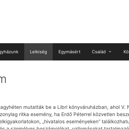
gyházunk
Lelkiség
Egymásért
Család
Kö
em
agyhéten mutatták be a Libri könyváruházban, ahol V. N
iszonylag ritka esemény, ha Erdő Péterrel közvetlen bes
elkigyakorlatokon, „hivatalos eseményeken” találkozhatu
l, és a személyes beszámolókat, vallomásokat tartalma