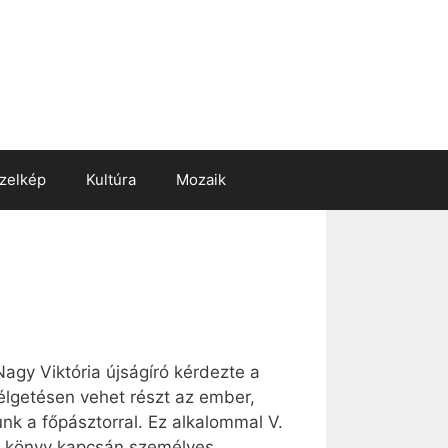
zelkép
Kultúra
Mozaik
agy Viktória újságíró kérdezte a
zélgetésen vehet részt az ember,
nk a főpásztorral. Ez alkalommal V.
zó könyv kapcsán személyes