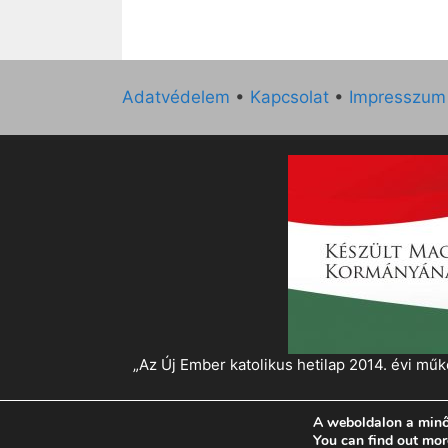
Adatvédelem
•
Kapcsolat
•
Impresszum
„Az Új Ember katolikus hetilap 2014. évi 
A weboldalon a minő
© 2026 Magyar Kurír - Új Ember
• Készült
Gen
You can find out mor