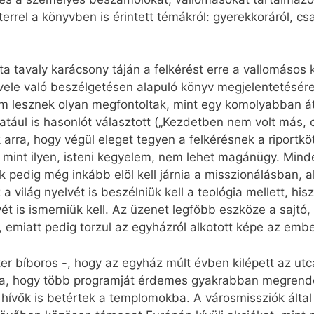
rel a könyvben is érintett témákról: gyerekkoráról, csal
ta tavaly karácsony táján a felkérést erre a vallomásos k
a vele való beszélgetésen alapuló könyv megjelentetésér
m lesznek olyan megfontoltak, mint egy komolyabban át
ndatául is hasonlót választott („Kezdetben nem volt más
 arra, hogy végül eleget tegyen a felkérésnek a riportk
 s mint ilyen, isteni kegyelem, nem lehet magánügy. Min
 pedig még inkább elöl kell járnia a misszionálásban, ak
világ nyelvét is beszélniük kell a teológia mellett, his
t is ismerniük kell. Az üzenet legfőbb eszköze a sajt
s, emiatt pedig torzul az egyházról alkotott képe az emb
er bíboros -, hogy az egyház múlt évben kilépett az utc
a, hogy több programját érdemes gyakrabban megrendezn
hívők is betértek a templomokba. A városmissziók által