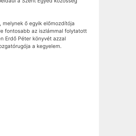
 például a Szent Egyed közösség
l, melynek ő egyik előmozdítója
re fontosabb az iszlámmal folytatott
én Erdő Péter könyvét azzal
mozgatórugója a kegyelem.