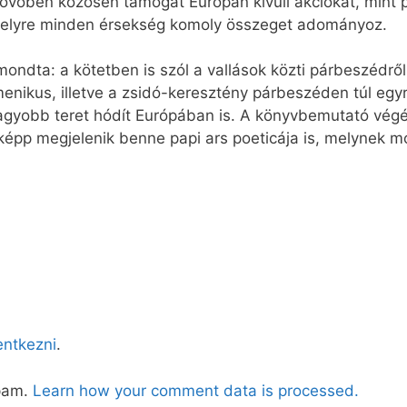
a jövőben közösen támogat Európán kívüli akciókat, mint
amelyre minden érsekség komoly összeget adományoz.
ondta: a kötetben is szól a vallások közti párbeszédrő
enikus, illetve a zsidó-keresztény párbeszéden túl egy
nagyobb teret hódít Európában is. A könyvbemutató vég
képp megjelenik benne papi ars poeticája is, melynek 
lentkezni
.
spam.
Learn how your comment data is processed.