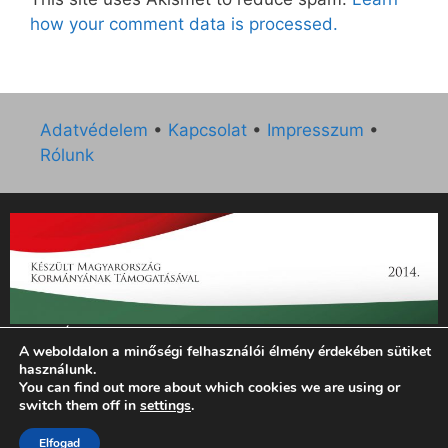
how your comment data is processed.
Adatvédelem
•
Kapcsolat
•
Impresszum
•
Rólunk
„Az Új Ember katolikus hetilap 2014. évi működésének
A weboldalon a minőségi felhasználói élmény érdekében sütiket
támogatását az EGYH-KCP-14-P-0121 sz. támogatási
használunk.
szerződés keretében 3 000 000 Ft összegben támogatta az
You can find out more about which cookies we are using or
Emberi Erőforrások Minisztériuma.”
switch them off in
settings
.
Elfogad
© 2026 Magyar Kurír - Új Ember
• Készült
GeneratePress