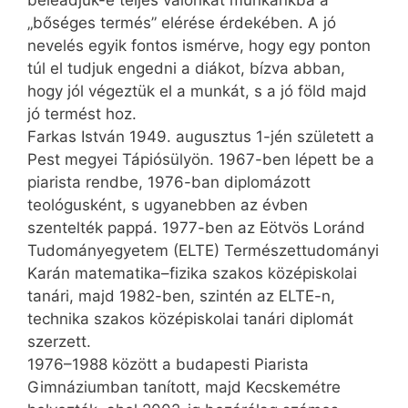
beleadjuk-e teljes valónkat munkánkba a
„bőséges termés” elérése érdekében. A jó
nevelés egyik fontos ismérve, hogy egy ponton
túl el tudjuk engedni a diákot, bízva abban,
hogy jól végeztük el a munkát, s a jó föld majd
jó termést hoz.
Farkas István 1949. augusztus 1-jén született a
Pest megyei Tápiósülyön. 1967-ben lépett be a
piarista rendbe, 1976-ban diplomázott
teológusként, s ugyanebben az évben
szentelték pappá. 1977-ben az Eötvös Loránd
Tudományegyetem (ELTE) Természettudományi
Karán matematika–fizika szakos középiskolai
tanári, majd 1982-ben, szintén az ELTE-n,
technika szakos középiskolai tanári diplomát
szerzett.
1976–1988 között a budapesti Piarista
Gimnáziumban tanított, majd Kecskemétre