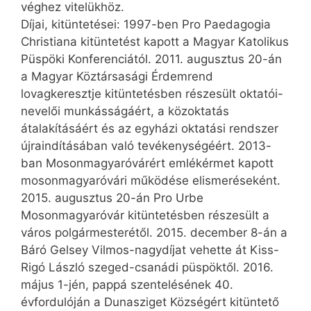
véghez vitelükhöz.
Díjai, kitüntetései: 1997-ben Pro Paedagogia
Christiana kitüntetést kapott a Magyar Katolikus
Püspöki Konferenciától. 2011. augusztus 20-án
a Magyar Köztársasági Érdemrend
lovagkeresztje kitüntetésben részesült oktatói-
nevelői munkásságáért, a közoktatás
átalakításáért és az egyházi oktatási rendszer
újraindításában való tevékenységéért. 2013-
ban Mosonmagyaróvárért emlékérmet kapott
mosonmagyaróvári működése elismeréseként.
2015. augusztus 20-án Pro Urbe
Mosonmagyaróvár kitüntetésben részesült a
város polgármesterétől. 2015. december 8-án a
Báró Gelsey Vilmos-nagydíjat vehette át Kiss-
Rigó László szeged-csanádi püspöktől. 2016.
május 1-jén, pappá szentelésének 40.
évfordulóján a Dunasziget Köz­ségért kitüntető