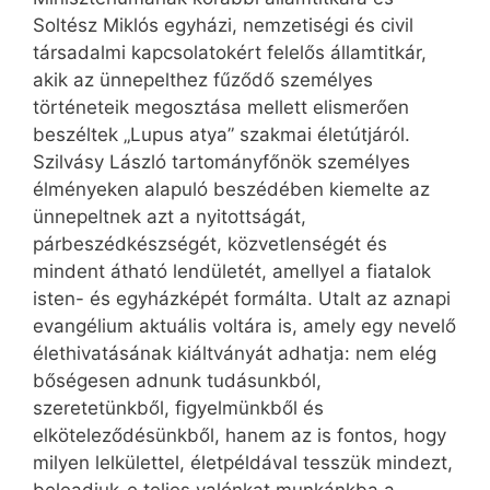
Soltész Miklós egyházi, nemzetiségi és civil
társadalmi kapcsolatokért felelős államtitkár,
akik az ünnepelthez fűződő személyes
történeteik megosztása mellett elismerően
beszéltek „Lupus atya” szakmai életútjáról.
Szilvásy László tartományfőnök személyes
élményeken alapuló beszédében kiemelte az
ünnepeltnek azt a nyitottságát,
párbeszédkészségét, közvetlenségét és
mindent átható lendületét, amellyel a fiatalok
isten- és egyházképét formálta. Utalt az aznapi
evangélium aktuális voltára is, amely egy nevelő
élethivatásának kiáltványát adhatja: nem elég
bőségesen adnunk tudásunkból,
szeretetünkből, figyelmünkből és
elköteleződésünkből, hanem az is fontos, hogy
milyen lelkülettel, életpéldával tesszük mindezt,