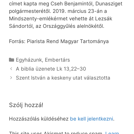
címet kapta meg Cseh Benjamintól, Dunasziget
polgármesterétől. 2019. március 23-án a
Mindszenty-emlékérmet vehette át Lezsák
Sándortól, az Országgyűlés alelnökétől.
Forrás: Piarista Rend Magyar Tartománya
Kategória
Egyházunk
,
Embertárs
A biblia üzenete Lk 13,22–30
Szent István a keskeny utat választotta
Szólj hozzá!
Hozzászólás küldéséhez
be kell jelentkezni
.
This site uses Akismet to reduce spam.
Learn