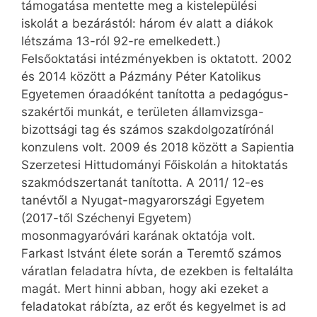
támogatása mentette meg a kistelepülési
iskolát a bezárástól: három év alatt a diákok
létszáma 13-ról 92-re emelkedett.)
Felsőoktatási intézményekben is oktatott. 2002
és 2014 között a Pázmány Péter Katolikus
Egyetemen óraadóként tanította a pedagógus-
szakértői munkát, e területen államvizsga-
bizottsági tag és számos szakdolgozatírónál
konzulens volt. 2009 és 2018 között a Sapientia
Szerzetesi Hittudományi Főiskolán a hitoktatás
szakmódszertanát tanította. A 2011/ 12-es
tanévtől a Nyugat-magyarországi Egyetem
(2017-től Szé­chenyi Egyetem)
mosonmagyaróvári karának oktatója volt.
Farkast Istvánt élete során a Teremtő számos
váratlan feladatra hívta, de ezekben is feltalálta
magát. Mert hinni abban, hogy aki ezeket a
feladatokat rábízta, az erőt és kegyelmet is ad