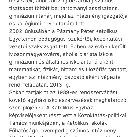
helyezték, ahol 2002-ig bezárólag számos
tisztséget töltött be: tartományi asszisztens,
gimnáziumi tanár, majd az intézmény igazgatója
és kollégiumi nevelőtanára lett.
2002 júniusában a Pázmány Péter Katolikus
Egyetemen pedagógus-szakértői, közoktatási
vezetői szakvizsgát tett. Ebben az évben került
Mosonmagyaróvárra, ahol a piarista iskola
gimnáziumi és általános iskolai tanáraként
matematikát, fizikát, hittant és filozófiát tanított,
egyben az intézmény igazgatójaként végezte
rendi feladatait, 2013-ig.
Sokan tartják őt az 1989-es rendszerváltást
követő egyházi iskolaszervezések meghatározó
szereplőjének. A Katolikus Egyház
képviselőjeként részt vett a Közoktatás-politikai
Tanács munkájában, a Katolikus Iskolák
Főhatósága révén pedig számos intézmény