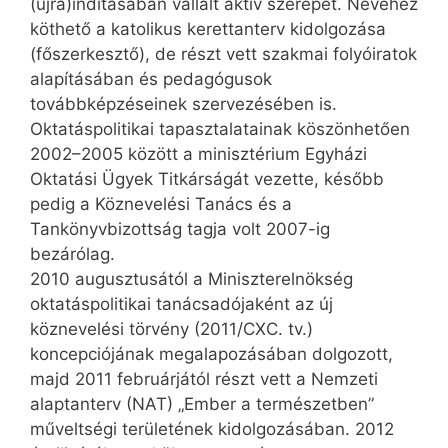
(újra)indításában vállalt aktív szerepet. Nevéhez
köthető a katolikus kerettanterv kidolgozása
(főszerkesztő), de részt vett szakmai folyóiratok
alapításában és pedagógusok
továbbképzéseinek szervezésében is.
Oktatáspolitikai tapasztalatainak köszönhetően
2002–2005 között a minisztérium Egyházi
Oktatási Ügyek Titkárságát vezette, később
pedig a Köznevelési Tanács és a
Tankönyvbizottság tagja volt 2007-ig
bezárólag.
2010 augusztusától a Miniszterelnökség
oktatáspolitikai tanácsadójaként az új
köznevelési törvény (2011/CXC. tv.)
koncepciójának megalapozásában dolgozott,
majd 2011 februárjától részt vett a Nemzeti
alaptanterv (NAT) „Ember a természetben”
műveltségi területének kidolgozásában. 2012