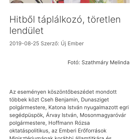
Hitből táplálkozó, töretlen
lendület
2019-08-25
Szerző:
Új Ember
Fotó: Szathmáry Melinda
Az eseményen köszöntőbeszédet mondott
többek közt Cseh Benjamin, Dunasziget
polgármestere, Katona István nyugalmazott egri
segédpüspök, Árvay István, Mosonmagyaróvár
polgármestere, Hoffmann Rózsa
oktatáspolitikus, az Emberi Erőforrások
Minisztériumának korábbi államtitkára és