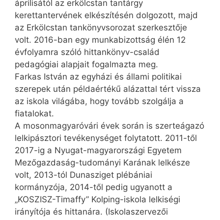
áprilisától az erkölcstan tantárgy
kerettantervének elkészítésén dolgozott, majd
az Erkölcstan tankönyvsorozat szerkesztője
volt. 2016-ban egy munkabizottság élén 12
évfolyamra szóló hittankönyv-család
pedagógiai alapjait fogalmazta meg.
Farkas István az egyházi és állami politikai
szerepek után példaértékű alázattal tért vissza
az iskola világába, hogy tovább szolgálja a
fiatalokat.
A mosonmagyaróvári évek során is szerteágazó
lelkipásztori tevékenységet folytatott. 2011-től
2017-ig a Nyugat-magyarországi Egyetem
Mezőgazdaság-tudományi Karának lelkésze
volt, 2013-tól Dunasziget plébániai
kormányzója, 2014-től pedig ugyanott a
„KOSZISZ-Timaffy” Kolping-iskola lelkiségi
irányítója és hittanára. (Iskolaszervezői