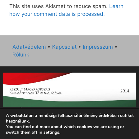
This site uses Akismet to reduce spam.
Learn
how your comment data is processed.
Adatvédelem
•
Kapcsolat
•
Impresszum
•
Rólunk
„Az Új Ember katolikus hetilap 2014. évi működésének
A weboldalon a minőségi felhasználói élmény érdekében sütiket
támogatását az EGYH-KCP-14-P-0121 sz. támogatási
használunk.
szerződés keretében 3 000 000 Ft összegben támogatta az
You can find out more about which cookies we are using or
Emberi Erőforrások Minisztériuma.”
switch them off in
settings
.