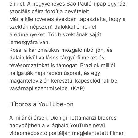
érik el. A negyvenéves Sao Pauló-i pap egyházi
szociális célra fordítja bevételeit.
Már a kilencvenes években tapasztalta, hogy a
szekták népszerű dalokkal érnek el
eredményeket. Több szektának saját
lemezgyára van.
Rossi a karizmatikus mozgalomból jön, és
dalain kívül vallásos tárgyú filmeket és
tévésorozatokat is támogat. Brazilok milliói
hallgatják napi rádióműsorait, és egy
magántelevízión keresztül kapcsolódnak be
vasárnapi szentmiséibe. (KAP)
Bíboros a YouTube-on
A milánói érsek, Dionigi Tettamanzi bíboros
nagyböjtben a világháló YouTube nevű
videomegosztó portálján megjelentetett filmen