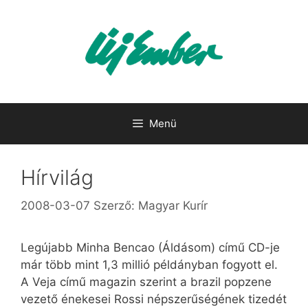
Kilépés
a
tartalomba
Menü
Hírvilág
2008-03-07
Szerző:
Magyar Kurír
Legújabb Minha Bencao (Áldásom) című CD-je
már több mint 1,3 millió példányban fogyott el.
A Veja című magazin szerint a brazil popzene
vezető énekesei Rossi népszerűségének tizedét