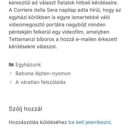
keresztül ad választ fiatalok hitbeli kérdéseire.
A Corriere della Sera napilap adta hírül, hogy az
egyházi körökben is egyre ismertebbé váló
videomegosztó portálra nagyböjt minden
péntekjén felkerül egy videofilm, amelyben
Tettamanzi bíboros a hozzá e-mailen érkezett
kérdésekre válaszol.
Kategória
Egyházunk
Babona lépten-nyomon
A váratlan felszólalás
Szólj hozzá!
Hozzászólás küldéséhez
be kell jelentkezni
.