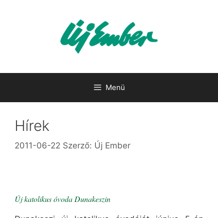
Kilépés
a
tartalomba
Menü
Hírek
2011-06-22
Szerző:
Új Ember
Új katolikus óvoda Dunakeszin