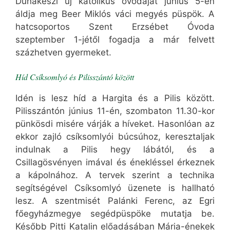
Dunakeszi új katolikus óvodáját június 5-én
áldja meg Beer Miklós váci megyés püspök. A
hatcsoportos Szent Erzsébet Óvoda
szeptember 1-jétől fogadja a már felvett
százhetven gyermeket.
Híd Csíksomlyó és Pilisszántó között
Idén is lesz híd a Hargita és a Pilis között.
Pilisszántón június 11-én, szombaton 11.30-kor
pünkösdi misére várják a híveket. Hasonlóan az
ekkor zajló csíksomlyói búcsúhoz, keresztaljak
indulnak a Pilis hegy lábától, és a
Csillagösvényen imával és énekléssel érkeznek
a kápolnához. A tervek szerint a technika
segítségével Csíksomlyó üzenete is hallható
lesz. A szentmisét Palánki Ferenc, az Egri
főegyházmegye segédpüspöke mutatja be.
Később Pitti Katalin előadásában Mária-énekek