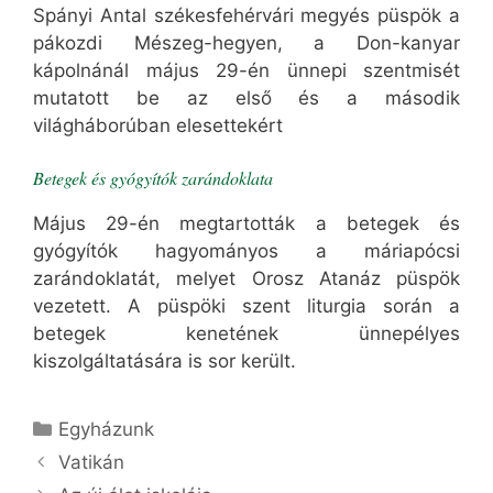
Spányi Antal székesfehérvári megyés püspök a
pákozdi Mészeg-hegyen, a Don-kanyar
kápolnánál május 29-én ünnepi szentmisét
mutatott be az első és a második
világháborúban elesettekért
Betegek és gyógyítók zarándoklata
Május 29-én megtartották a betegek és
gyógyítók hagyományos a máriapócsi
zarándoklatát, melyet Orosz Atanáz püspök
vezetett. A püspöki szent liturgia során a
betegek kenetének ünnepélyes
kiszolgáltatására is sor került.
Kategória
Egyházunk
Vatikán