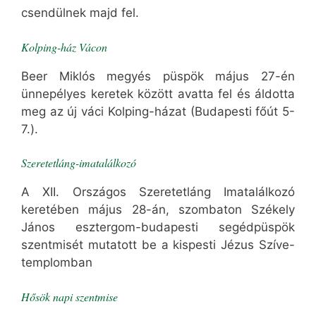
csendülnek majd fel.
Kolping-ház Vácon
Beer Miklós megyés püspök május 27-én
ünnepélyes keretek között avatta fel és áldotta
meg az új váci Kolping-házat (Budapesti főút 5-
7.).
Szeretetláng-imatalálkozó
A XII. Országos Szeretetláng Imatalálkozó
keretében május 28-án, szombaton Székely
János esztergom-budapesti segédpüspök
szentmisét mutatott be a kispesti Jézus Szíve-
templomban
Hősök napi szentmise