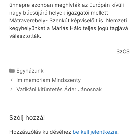
ünnepre azonban meghívták az Európán kívüli
nagy búcsújáró helyek igazgatói mellett
Mátraverebély- Szenkút képviselőit is. Nemzeti
kegyhelyünket a Máriás Háló teljes jogú tagjává
választották.
SzCS
Kategória
Egyházunk
Im memoriam Mindszenty
Vatikáni kitüntetés Áder Jánosnak
Szólj hozzá!
Hozzászólás küldéséhez
be kell jelentkezni
.