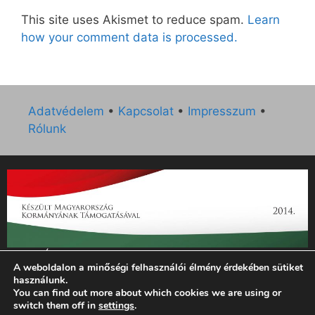
This site uses Akismet to reduce spam.
Learn
how your comment data is processed.
Adatvédelem
•
Kapcsolat
•
Impresszum
•
Rólunk
„Az Új Ember katolikus hetilap 2014. évi működésének
A weboldalon a minőségi felhasználói élmény érdekében sütiket
támogatását az EGYH-KCP-14-P-0121 sz. támogatási
használunk.
szerződés keretében 3 000 000 Ft összegben támogatta az
You can find out more about which cookies we are using or
Emberi Erőforrások Minisztériuma.”
switch them off in
settings
.