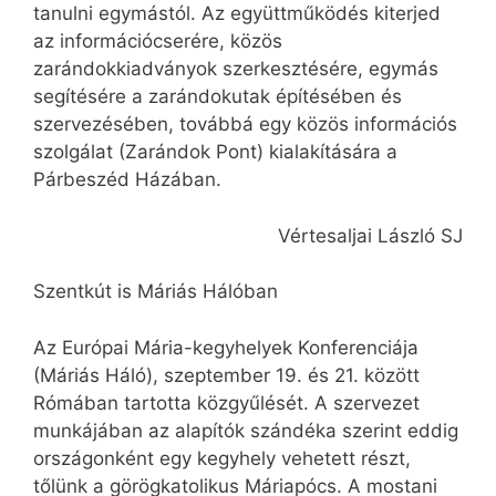
tanulni egymástól. Az együttműködés kiterjed
az információcserére, közös
zarándokkiadványok szerkesztésére, egymás
segítésére a zarándokutak építésében és
szervezésében, továbbá egy közös információs
szolgálat (Zarándok Pont) kialakítására a
Párbeszéd Házában.
Vértesaljai László SJ
Szentkút is Máriás Hálóban
Az Európai Mária-kegyhelyek Konferenciája
(Máriás Háló), szeptember 19. és 21. között
Rómában tartotta közgyűlését. A szervezet
munkájában az alapítók szándéka szerint eddig
országonként egy kegyhely vehetett részt,
tőlünk a görögkatolikus Máriapócs. A mostani