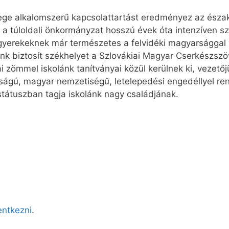
lege alkalomszerű kapcsolattartást eredményez az észak
s a túloldali önkormányzat hosszú évek óta intenzíven 
 gyerekeknek már természetes a felvidéki magyarsággal 
yünk biztosít székhelyet a Szlovákiai Magyar Cserkészs
ai zömmel iskolánk tanítványai közül kerülnek ki, vezet
ágú, magyar nemzetiségű, letelepedési engedéllyel ren
státuszban tagja iskolánk nagy családjának.
lentkezni
.