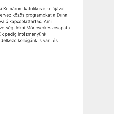
i Komárom katolikus iskolájával,
szervez közös programokat a Duna
való kapcsolattartás. Ami
zövetség Jókai Mór cserkészcsapata
őjük pedig intézményünk
delkező kollégánk is van, és