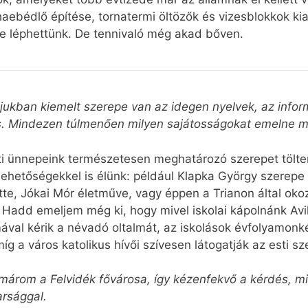
haebédlő építése, tornatermi öltözők és vizesblokkok kia
e léphettünk. De tennivaló még akad bőven.
mjukban kiemelt szerepe van az idegen nyelvek, az infor
 is. Mindezen túlmenően milyen sajátosságokat emelne m
ti ünnepeink természetesen meghatározó szerepet tölt
lehetőségekkel is élünk: például Klapka György szerep
ötte, Jókai Mór életműve, vagy éppen a Trianon által o
Hadd emeljem még ki, hogy mivel iskolai kápolnánk Avila
mával kérik a névadó oltalmát, az iskolások évfolyamon
 a város katolikus hívői szívesen látogatják az esti sz
árom a Felvidék fővárosa, így kézenfekvő a kérdés, mik
arsággal.