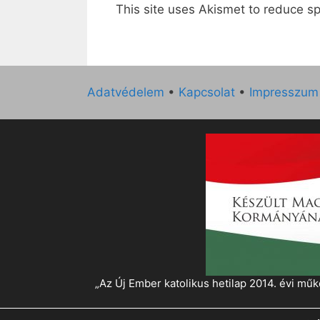
This site uses Akismet to reduce 
Adatvédelem
•
Kapcsolat
•
Impresszum
„Az Új Ember katolikus hetilap 2014. évi 