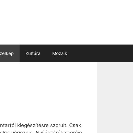
zelkép
Kultúra
Mozaik
ntartói kiegészítésre szorult. Csak
olna végeznie. Nyílászárók cseréje,