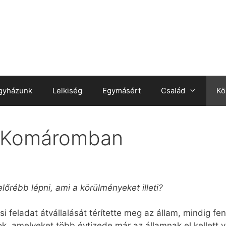
gyházunk
Lelkiség
Egymásért
Család
Kö
a Komáromban
lőrébb lépni, ami a körülményeket illeti?
i feladat átvállalását térítette meg az állam, mindig fen
k, amelyeket több évtizede már az államnak el kellett v