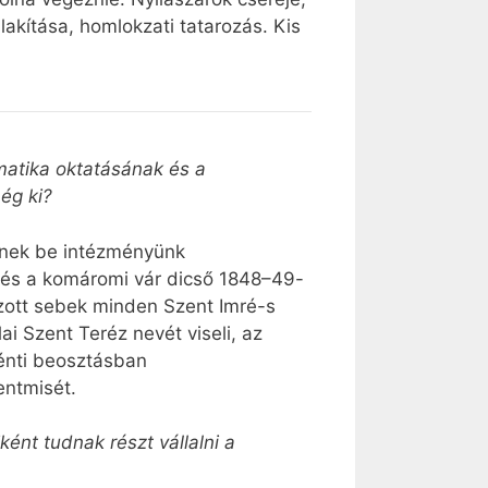
lakítása, homlokzati tatarozás. Kis
matika oktatásának és a
ég ki?
enek be intézményünk
e és a komáromi vár dicső 1848–49-
kozott sebek minden Szent Imré-s
i Szent Teréz nevét viseli, az
kénti beosztásban
entmisét.
ént tudnak részt vállalni a