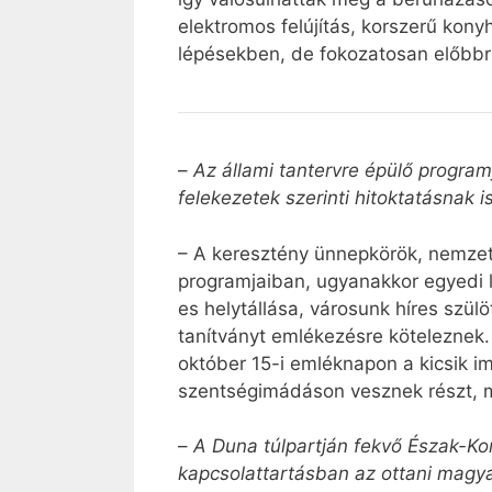
elektromos felújítás, korszerű kony
lépésekben, de fokozatosan előbbr
–
Az állami tantervre épülő progra
felekezetek szerinti hitoktatásnak
– A keresztény ünnepkörök, nemze
programjaiban, ugyanakkor egyedi 
es helytállása, városunk híres szül
tanítványt emlékezésre köteleznek. 
október 15-i emléknapon a kicsik i
szentségimádáson vesznek részt, míg
–
A Duna túlpartján fekvő Észak-Kom
kapcsolattartásban az ottani magy