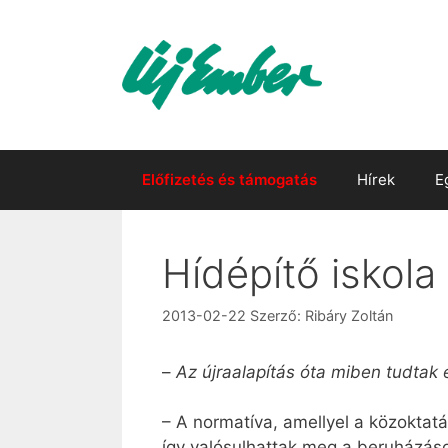
Kilépés
a
tartalomba
Előfizetés és támogatás
Hírek
E
Hídépítő iskol
2013-02-22
Szerző:
Ribáry Zoltán
–
Az újraalapítás óta miben tudtak e
– A normatíva, amellyel a közoktatás
így valósulhattak meg a beruházáso