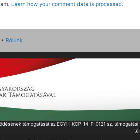
spam.
Learn how your comment data is processed.
•
Rólunk
működésének támogatását az EGYH-KCP-14-P-0121 sz. támogatás
tá