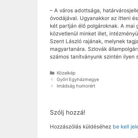
– A város adottsága, határvárosjel
óvodájával. Ugyanakkor az itteni é
két partján élő polgároknak. A mai
közvetlenül minket illet, intézmén
Szent László rajának, melynek tagj
magyartanára. Szlovák állampolgárs
számos tanítványunk szintén ilyen 
Kategória
Közelkép
Győri Egyházmegye
Imádság humorért
Szólj hozzá!
Hozzászólás küldéséhez
be kell je