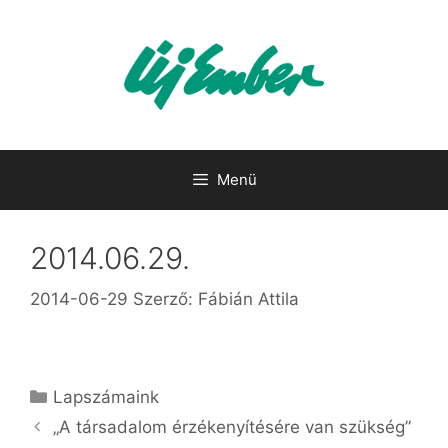
Kilépés
a
tartalomba
Menü
2014.06.29.
2014-06-29
Szerző:
Fábián Attila
Kategória
Lapszámaink
„A társadalom érzékenyítésére van szükség”